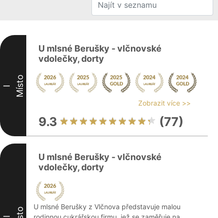
U mlsné Berušky - vlčnovské
vdolečky, dorty
Místo
I
Zobrazit více >>
9.3
(77)
U mlsné Berušky - vlčnovské
vdolečky, dorty
U mlsné Berušky z Vlčnova představuje malou
Místo
rodinnou cukrářskou firmu, jež se zaměřuje na
II