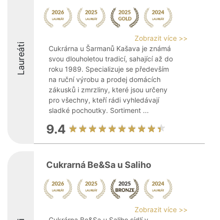
Zobrazit více >>
Laureáti
Cukrárna u Šarmanů Kašava je známá
svou dlouholetou tradicí, sahající až do
roku 1989. Specializuje se především
na ruční výrobu a prodej domácích
zákusků i zmrzliny, které jsou určeny
pro všechny, kteří rádi vyhledávají
sladké pochoutky. Sortiment ...
9.4
Cukrarná Be&Sa u Saliho
Zobrazit více >>
Cukrárna Be&Sa u Saliho sídlí v