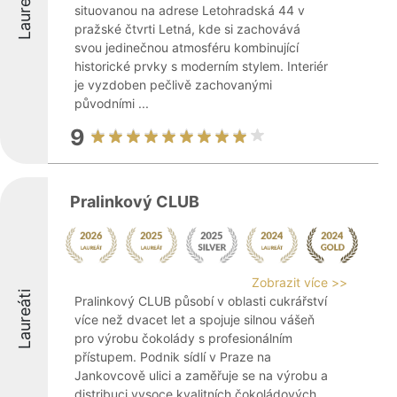
Laureáti
situovanou na adrese Letohradská 44 v
pražské čtvrti Letná, kde si zachovává
svou jedinečnou atmosféru kombinující
historické prvky s moderním stylem. Interiér
je vyzdoben pečlivě zachovanými
původními ...
9
Pralinkový CLUB
Zobrazit více >>
Laureáti
Pralinkový CLUB působí v oblasti cukrářství
více než dvacet let a spojuje silnou vášeň
pro výrobu čokolády s profesionálním
přístupem. Podnik sídlí v Praze na
Jankovcově ulici a zaměřuje se na výrobu a
distribuci vysoce kvalitních čokoládových