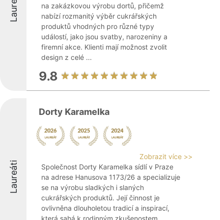
Laureáti
na zakázkovou výrobu dortů, přičemž
nabízí rozmanitý výběr cukrářských
produktů vhodných pro různé typy
událostí, jako jsou svatby, narozeniny a
firemní akce. Klienti mají možnost zvolit
design z celé ...
9.8
Dorty Karamelka
Zobrazit více >>
Laureáti
Společnost Dorty Karamelka sídlí v Praze
na adrese Hanusova 1173/26 a specializuje
se na výrobu sladkých i slaných
cukrářských produktů. Její činnost je
ovlivněna dlouholetou tradicí a inspirací,
která sahá k rodinným zkušenostem.