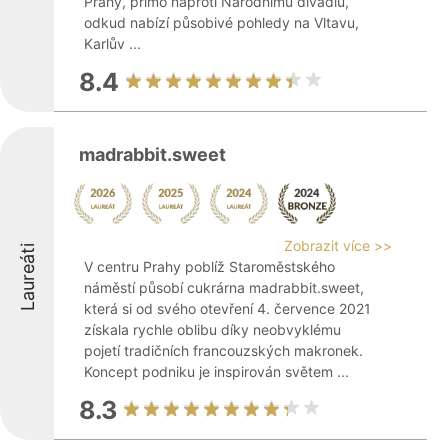
Prahy, přímo naproti Národnímu divadlu,
odkud nabízí působivé pohledy na Vltavu,
Karlův ...
8.4
madrabbit.sweet
Zobrazit více >>
Laureáti
V centru Prahy poblíž Staroměstského
náměstí působí cukrárna madrabbit.sweet,
která si od svého otevření 4. července 2021
získala rychle oblibu díky neobvyklému
pojetí tradičních francouzských makronek.
Koncept podniku je inspirován světem ...
8.3