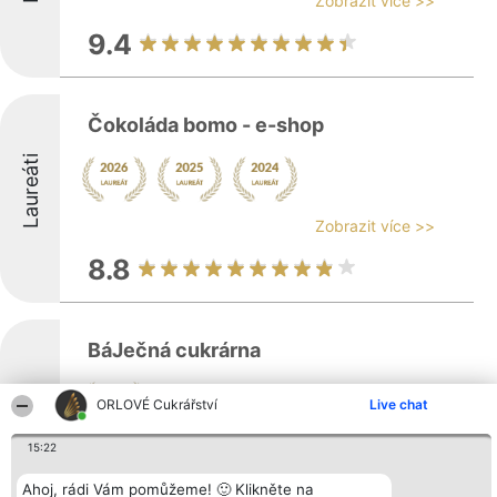
Zobrazit více >>
9.4
Čokoláda bomo - e-shop
Laureáti
Zobrazit více >>
8.8
BáJečná cukrárna
ORLOVÉ Cukrářství
Live chat
Báječná cukrárna se nachází v centru
15:22
Laureáti
pražského Nového Města a specializuje se
na ruční výrobu cukrářských produktů, kde
Ahoj, rádi Vám pomůžeme! 🙂 Klikněte na