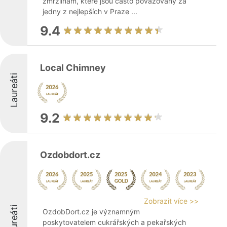
zmrzlinám, které jsou často považovány za
jedny z nejlepších v Praze ...
9.4
Local Chimney
Laureáti
9.2
Ozdobdort.cz
Zobrazit více >>
Laureáti
OzdobDort.cz je významným
poskytovatelem cukrářských a pekařských