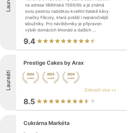
Laureáti
na adrese Věštínská 1569/6b a je známá
svou pestrou nabídkou kvalitní italské kávy
značky Filicory, která potěší i nejnáročnější
labužníky. Pro návštěvníky je připraven
výběr domácích limonád a dalších ...
9.4
Prestige Cakes by Arax
Laureáti
Zobrazit více >>
8.5
Cukrárna Markéta