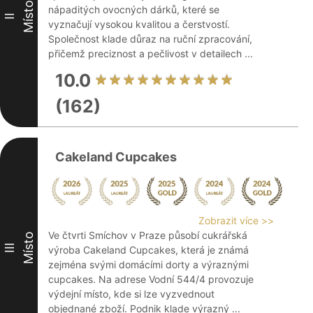
Místo
nápaditých ovocných dárků, které se
II
vyznačují vysokou kvalitou a čerstvostí.
Společnost klade důraz na ruční zpracování,
přičemž preciznost a pečlivost v detailech ...
10.0
(162)
Cakeland Cupcakes
Zobrazit více >>
Ve čtvrti Smíchov v Praze působí cukrářská
Místo
III
výroba Cakeland Cupcakes, která je známá
zejména svými domácími dorty a výraznými
cupcakes. Na adrese Vodní 544/4 provozuje
výdejní místo, kde si lze vyzvednout
objednané zboží. Podnik klade výrazný ...