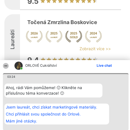
9.5
Točená Zmrzlina Boskovice
Laureáti
Zobrazit více >>
9.4
ORLOVÉ Cukrářství
Live chat
03:24
Organizátor hlasování
Plebiscyt
Kontakt
Bright Side Solutions sp. z o.
Vítězové
Kontakt
Ahoj, rádi Vám pomůžeme! 🙂 Klikněte na
o. sp. k.
Seznam všech
příslušnou téma konverzace! 🙂
ul. Ruska 22
laureátů
Wrocław 50-079
Zásady
KRS 0000749100 | Regon
Pravidla
381313360 | NIP 8943132676
Zásady
Jsem laureát, chci získat marketingové materiály.
ochrany
Chci přihlásit svou společnost do Orlové.
osobních údajů
Mám jiné otázky.