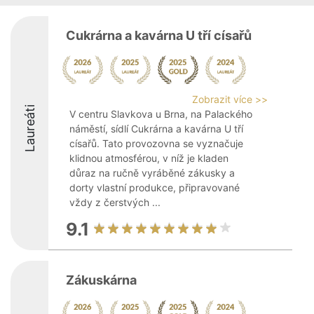
Cukrárna a kavárna U tří císařů
Zobrazit více >>
Laureáti
V centru Slavkova u Brna, na Palackého
náměstí, sídlí Cukrárna a kavárna U tří
císařů. Tato provozovna se vyznačuje
klidnou atmosférou, v níž je kladen
důraz na ručně vyráběné zákusky a
dorty vlastní produkce, připravované
vždy z čerstvých ...
9.1
Zákuskárna