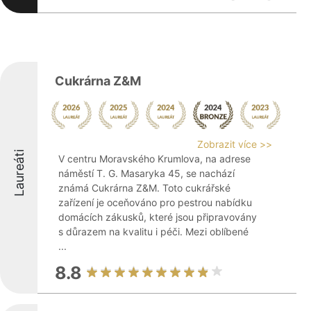
Cukrárna Z&M
Zobrazit více >>
Laureáti
V centru Moravského Krumlova, na adrese
náměstí T. G. Masaryka 45, se nachází
známá Cukrárna Z&M. Toto cukrářské
zařízení je oceňováno pro pestrou nabídku
domácích zákusků, které jsou připravovány
s důrazem na kvalitu i péči. Mezi oblíbené
...
8.8