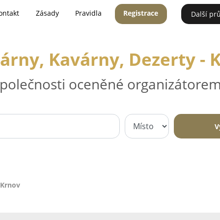
ontakt
Zásady
Pravidla
Registrace
Další pr
árny, Kavárny, Dezerty - 
 společnosti oceněné organizátorem
V
 Krnov