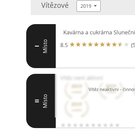
Vítězové
2019
Kavárna a cukrárna Slunečn
Místo
8.5
(5
I
Vítěz není aktivní
Vítěz neaktivní - činn
Místo
II