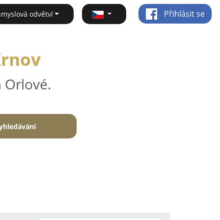
Přihlásit se
ůmyslová odvětví
Krnov
 Orlové.
yhledávání