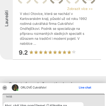
Zobrazit více >>
Laureáti
V obci Otovice, která se nachází v
Karlovarském kraji, působí už od roku 1992
rodinná cukrářská firma Cukrářství
Ondřejíčkovi. Podnik se specializuje na
přípravu rozmanitých sladkých specialit s
důrazem na tradiční i moderní pojetí. V
nabídce ...
9.2
Ostatní společnosti z kraje
ORLOVÉ Cukrářství
Live chat
14:55
Organizátor hlasování
Plebiscyt
Kontakt
Bright Side Solutions sp. z o.
Vítězové
Kontakt
Ahoj, rádi Vám pomůžeme! 🙂 Klikněte na