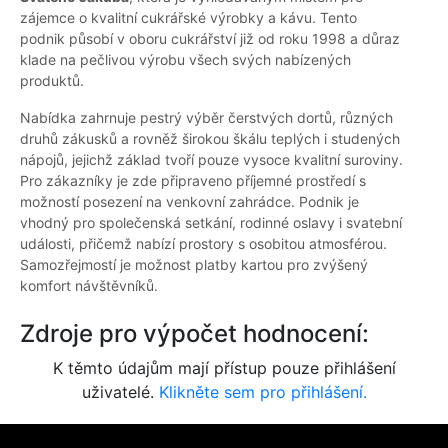
zájemce o kvalitní cukrářské výrobky a kávu. Tento
podnik působí v oboru cukrářství již od roku 1998 a důraz
klade na pečlivou výrobu všech svých nabízených
produktů.
Nabídka zahrnuje pestrý výběr čerstvých dortů, různých
druhů zákusků a rovněž širokou škálu teplých i studených
nápojů, jejichž základ tvoří pouze vysoce kvalitní suroviny.
Pro zákazníky je zde připraveno příjemné prostředí s
možností posezení na venkovní zahrádce. Podnik je
vhodný pro společenská setkání, rodinné oslavy i svatební
události, přičemž nabízí prostory s osobitou atmosférou.
Samozřejmostí je možnost platby kartou pro zvýšený
komfort návštěvníků.
Zdroje pro výpočet hodnocení:
K těmto údajům mají přístup pouze přihlášení
uživatelé.
Klikněte sem pro přihlášení.