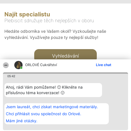
Najít specialistu
Plebiscit sdružuje těch nejlepších v oboru
Hledáte odborníka ve Vašem okolí? Vyzkoušejte naše
vyhledávání. Využívejte pouze ty nejlepší služby!
Vyhledávání
ORLOVÉ Cukrářství
Live chat
05:42
Ahoj, rádi Vám pomůžeme! 🙂 Klikněte na
příslušnou téma konverzace! 🙂
Organizátor hlasování
Plebiscyt
Kontakt
Bright Side Solutions sp. z o.
Vítězové
Kontakt
Jsem laureát, chci získat marketingové materiály.
o. sp. k.
Seznam všech
ul. Ruska 22
laureátů
Chci přihlásit svou společnost do Orlové.
Wrocław 50-079
Zásady
Mám jiné otázky.
KRS 0000749100 | Regon
Pravidla
381313360 | NIP 8943132676
Zásady
ochrany