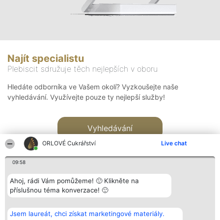
Najít specialistu
Plebiscit sdružuje těch nejlepších v oboru
Hledáte odborníka ve Vašem okolí? Vyzkoušejte naše
vyhledávání. Využívejte pouze ty nejlepší služby!
Vyhledávání
ORLOVÉ Cukrářství
Live chat
09:58
Ahoj, rádi Vám pomůžeme! 🙂 Klikněte na
příslušnou téma konverzace! 🙂
Organizátor hlasování
Plebiscyt
Kontakt
Bright Side Solutions sp. z o.
Vítězové
Kontakt
Jsem laureát, chci získat marketingové materiály.
o. sp. k.
Seznam všech