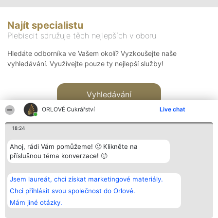
Najít specialistu
Plebiscit sdružuje těch nejlepších v oboru
Hledáte odborníka ve Vašem okolí? Vyzkoušejte naše
vyhledávání. Využívejte pouze ty nejlepší služby!
Vyhledávání
ORLOVÉ Cukrářství
Live chat
18:24
Ahoj, rádi Vám pomůžeme! 🙂 Klikněte na
příslušnou téma konverzace! 🙂
Organizátor hlasování
Plebiscyt
Kontakt
Bright Side Solutions sp. z o.
Vítězové
Kontakt
Jsem laureát, chci získat marketingové materiály.
o. sp. k.
Seznam všech
ul. Ruska 22
laureátů
Chci přihlásit svou společnost do Orlové.
Wrocław 50-079
Zásady
Mám jiné otázky.
KRS 0000749100 | Regon
Pravidla
381313360 | NIP 8943132676
Zásady
ochrany