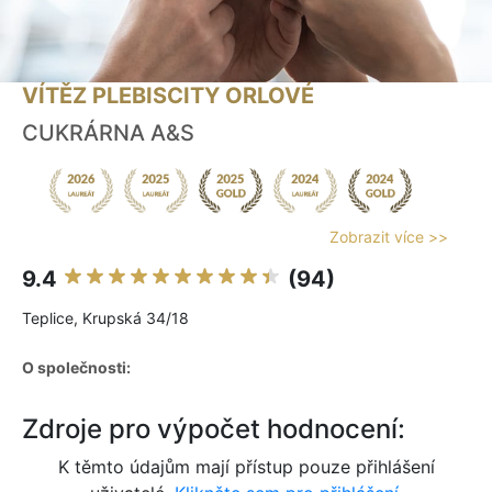
VÍTĚZ PLEBISCITY ORLOVÉ
CUKRÁRNA A&S
Zobrazit více >>
9.4
(94)
Teplice, Krupská 34/18
O společnosti:
Zdroje pro výpočet hodnocení:
K těmto údajům mají přístup pouze přihlášení