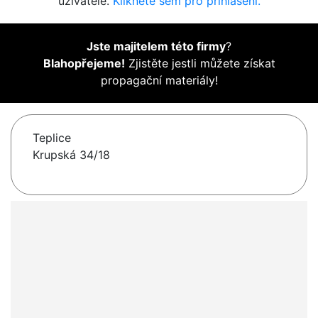
uživatelé.
Klikněte sem pro přihlášení.
Jste majitelem této firmy
?
Blahopřejeme!
Zjistěte jestli můžete získat
propagační materiály!
Teplice
Krupská 34/18