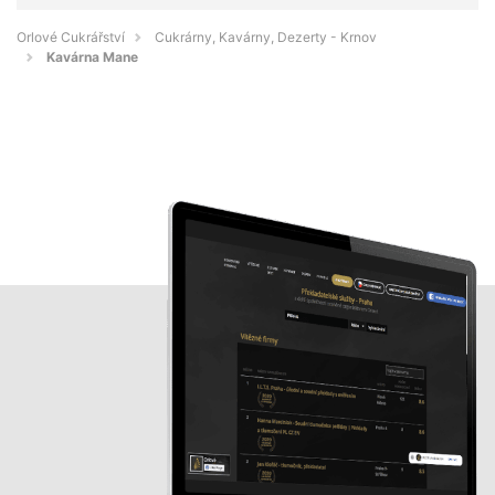
Orlové Cukrářství
Cukrárny, Kavárny, Dezerty - Krnov
Kavárna Mane