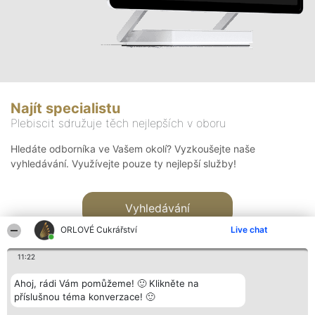
Najít specialistu
Plebiscit sdružuje těch nejlepších v oboru
Hledáte odborníka ve Vašem okolí? Vyzkoušejte naše
vyhledávání. Využívejte pouze ty nejlepší služby!
Vyhledávání
ORLOVÉ Cukrářství
Live chat
11:22
Ahoj, rádi Vám pomůžeme! 🙂 Klikněte na
příslušnou téma konverzace! 🙂
Organizátor hlasování
Plebiscyt
Kontakt