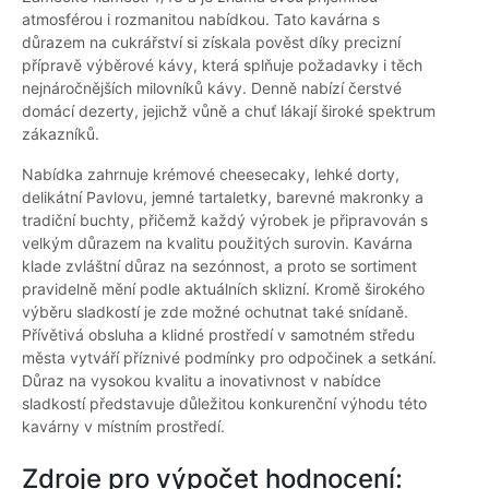
atmosférou i rozmanitou nabídkou. Tato kavárna s
důrazem na cukrářství si získala pověst díky precizní
přípravě výběrové kávy, která splňuje požadavky i těch
nejnáročnějších milovníků kávy. Denně nabízí čerstvé
domácí dezerty, jejichž vůně a chuť lákají široké spektrum
zákazníků.
Nabídka zahrnuje krémové cheesecaky, lehké dorty,
delikátní Pavlovu, jemné tartaletky, barevné makronky a
tradiční buchty, přičemž každý výrobek je připravován s
velkým důrazem na kvalitu použitých surovin. Kavárna
klade zvláštní důraz na sezónnost, a proto se sortiment
pravidelně mění podle aktuálních sklizní. Kromě širokého
výběru sladkostí je zde možné ochutnat také snídaně.
Přívětivá obsluha a klidné prostředí v samotném středu
města vytváří příznivé podmínky pro odpočinek a setkání.
Důraz na vysokou kvalitu a inovativnost v nabídce
sladkostí představuje důležitou konkurenční výhodu této
kavárny v místním prostředí.
Zdroje pro výpočet hodnocení: