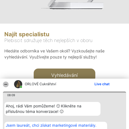
Najít specialistu
Plebiscit sdružuje těch nejlepších v oboru
Hledáte odborníka ve Vašem okolí? Vyzkoušejte naše
vyhledávání. Využívejte pouze ty nejlepší služby!
Vyhledávání
ORLOVÉ Cukrářství
Live chat
08:09
Ahoj, rádi Vám pomůžeme! 🙂 Klikněte na
příslušnou téma konverzace! 🙂
Organizátor hlasování
Plebiscyt
Kontakt
Bright Side Solutions sp. z o.
Vítězové
Kontakt
Jsem laureát, chci získat marketingové materiály.
o. sp. k.
Seznam všech