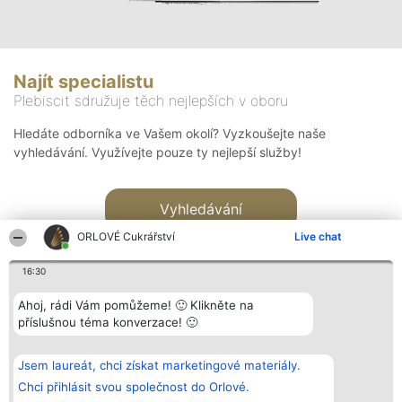
Najít specialistu
Plebiscit sdružuje těch nejlepších v oboru
Hledáte odborníka ve Vašem okolí? Vyzkoušejte naše
vyhledávání. Využívejte pouze ty nejlepší služby!
Vyhledávání
ORLOVÉ Cukrářství
Live chat
16:30
Ahoj, rádi Vám pomůžeme! 🙂 Klikněte na
příslušnou téma konverzace! 🙂
Organizátor hlasování
Plebiscyt
Kontakt
Bright Side Solutions sp. z o.
Vítězové
Kontakt
Jsem laureát, chci získat marketingové materiály.
o. sp. k.
Seznam všech
ul. Ruska 22
laureátů
Chci přihlásit svou společnost do Orlové.
Wrocław 50-079
Zásady