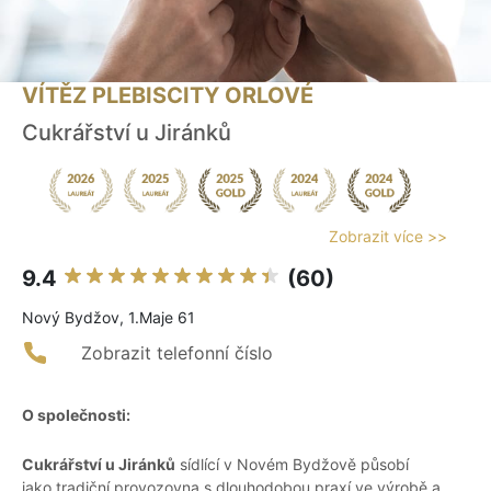
VÍTĚZ PLEBISCITY ORLOVÉ
Cukrářství u Jiránků
Zobrazit více >>
9.4
(60)
Nový Bydžov, 1.Maje 61
Zobrazit telefonní číslo
O společnosti:
Cukrářství u Jiránků
sídlící v Novém Bydžově působí
jako tradiční provozovna s dlouhodobou praxí ve výrobě a