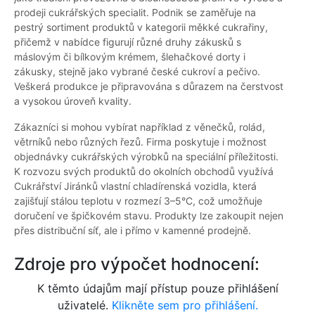
prodeji cukrářských specialit. Podnik se zaměřuje na
pestrý sortiment produktů v kategorii měkké cukrařiny,
přičemž v nabídce figurují různé druhy zákusků s
máslovým či bílkovým krémem, šlehačkové dorty i
zákusky, stejně jako vybrané české cukroví a pečivo.
Veškerá produkce je připravována s důrazem na čerstvost
a vysokou úroveň kvality.
Zákazníci si mohou vybírat například z věnečků, rolád,
větrníků nebo různých řezů. Firma poskytuje i možnost
objednávky cukrářských výrobků na speciální příležitosti.
K rozvozu svých produktů do okolních obchodů využívá
Cukrářství Jiránků vlastní chladírenská vozidla, která
zajišťují stálou teplotu v rozmezí 3–5°C, což umožňuje
doručení ve špičkovém stavu. Produkty lze zakoupit nejen
přes distribuční síť, ale i přímo v kamenné prodejně.
Zdroje pro výpočet hodnocení:
K těmto údajům mají přístup pouze přihlášení
uživatelé.
Klikněte sem pro přihlášení.