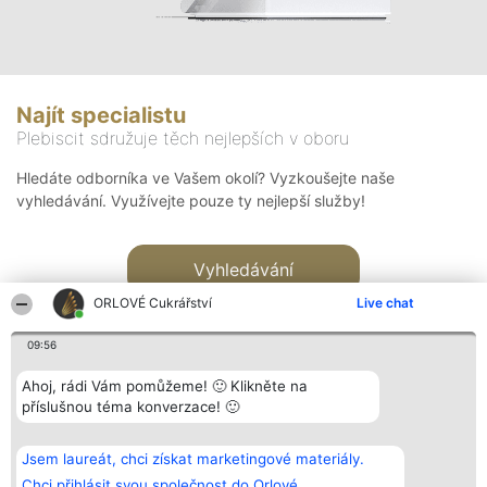
Najít specialistu
Plebiscit sdružuje těch nejlepších v oboru
Hledáte odborníka ve Vašem okolí? Vyzkoušejte naše
vyhledávání. Využívejte pouze ty nejlepší služby!
Vyhledávání
ORLOVÉ Cukrářství
Live chat
09:56
Ahoj, rádi Vám pomůžeme! 🙂 Klikněte na
příslušnou téma konverzace! 🙂
Organizátor hlasování
Plebiscyt
Kontakt
Bright Side Solutions sp. z o.
Vítězové
Kontakt
Jsem laureát, chci získat marketingové materiály.
o. sp. k.
Seznam všech
ul. Ruska 22
laureátů
Chci přihlásit svou společnost do Orlové.