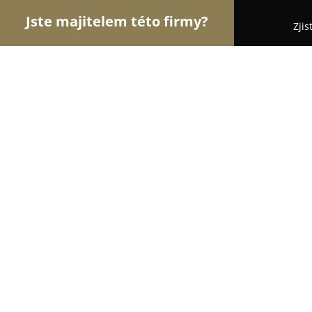
Jste majitelem této firmy?
Zjis
Orlové Cukrářství
Cukrárny, Kavárny, Dezerty -
Tali's café
9.3
(201)
Sadská, Sadská
Zobrazit telefonní číslo