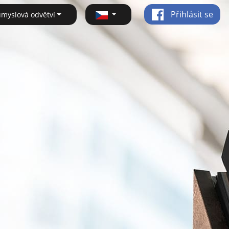
Přihlásit se
ůmyslová odvětví