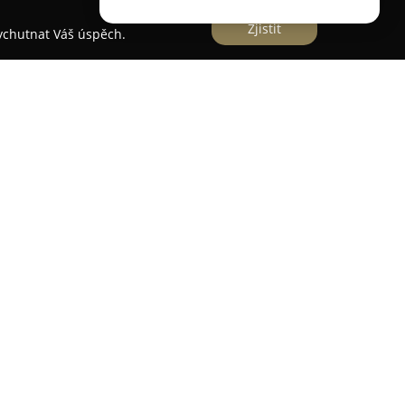
Zjistit
vychutnat Váš úspěch.
a cukrárnu situovanou v centru Sadské, která je
ou a výjimečnými kulinářskými zážitky. Tato
rozmanité pečivo a dezerty, které zaujmou nejen
těvníci zde mají možnost ochutnat kvalitní kávu
bírat z rozsáhlého sortimentu dortů, včetně
usků, jež se často stávají dominantou
zákusky a zmrzlinu, přičemž Tali's café
rty a sweet bary na zakázku, zhotovené z
 detail. Sortiment oslovuje jak děti, tak dospělé a