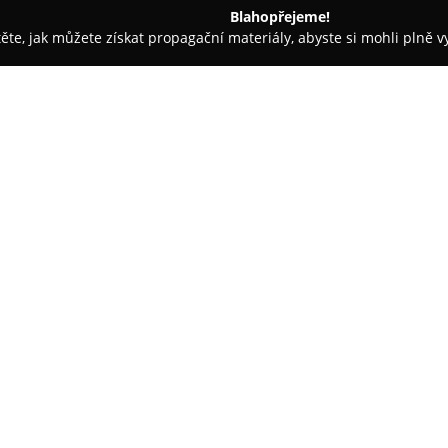
Blahopřejeme!
těte, jak můžete získat propagační materiály, abyste si mohli plně 
 Nymburk
Tali's café
O společnosti:
Tali's café
představuje kavárnu 
známá svou příjemnou atmosfér
provozovna se specializuje na 
vzhledem, ale také chutí. Návš
Zobrazit více >>
připravovanou s pečlivostí a vy
propracovaných vícevrstvých ko
slavnostních stolů.
Nabídka zahrnuje také klasické 
umožňuje objednat svatební do
kvalitních surovin s důrazem na