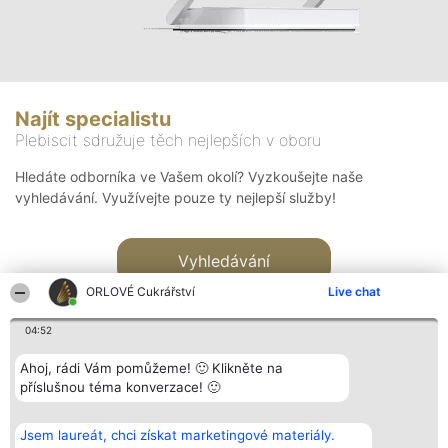
Najít specialistu
Plebiscit sdružuje těch nejlepších v oboru
Hledáte odborníka ve Vašem okolí? Vyzkoušejte naše
vyhledávání. Využívejte pouze ty nejlepší služby!
Vyhledávání
ORLOVÉ Cukrářství
Live chat
04:52
Ahoj, rádi Vám pomůžeme! 🙂 Klikněte na
příslušnou téma konverzace! 🙂
Organizátor hlasování
Plebiscyt
Kontakt
Bright Side Solutions sp. z o.
Vítězové
Kontakt
Jsem laureát, chci získat marketingové materiály.
o. sp. k.
Seznam všech