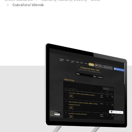
Cukrářství Větrník