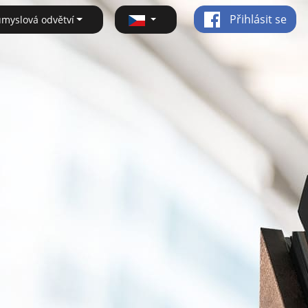
Přihlásit se
ůmyslová odvětví