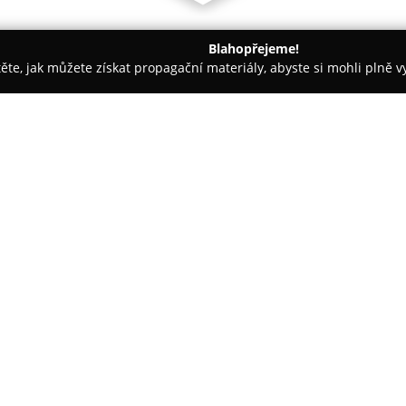
Blahopřejeme!
těte, jak můžete získat propagační materiály, abyste si mohli plně 
Zábřeh
Vašíček - Pekařství a cukrářství Zábřeh
řeh
O společnosti:
Pekařství a cukrářství Vašíček
činností na dlouholetou tradic
kterou zavedl Antonín Vašíček,
výrobcem, jenž zajišťuje dodáv
Zobrazit více >>
Mohelnicka.
Navzdory moderním technologi
tradičních výrobních postupů, n
pečení v pecích s akumulačním