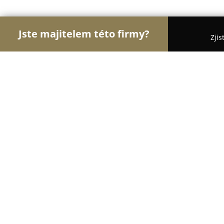
Jste majitelem této firmy?
Zjis
Orlové Cukrářství
Cukrárny, Kavárny, Dezerty - 
Vašíček - Pekařství a cukrářství Záb
8.6
(93)
Zábřeh, Zabreh