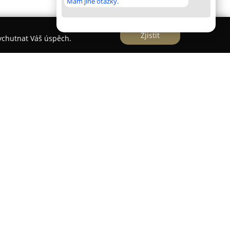
Mám jiné otázky.
Zjistit
vychutnat Váš úspěch.
působí na trhu od roku 1991 a navazuje svou
i bývalé pekárny v Zábřehu. Díky modernizaci,
 se stala společnost důležitým regionálním
ky pro oblasti Zábřežska, Šumperska i
ím klade podnik Vašíček důraz na zachování
apříklad ruční tvarování těsta na chléb či jeho
i přírodními materiály. Široké spektrum