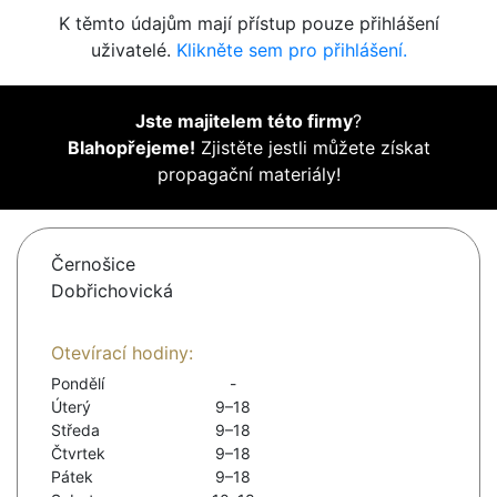
K těmto údajům mají přístup pouze přihlášení
uživatelé.
Klikněte sem pro přihlášení.
Jste majitelem této firmy
?
Blahopřejeme!
Zjistěte jestli můžete získat
propagační materiály!
Černošice
Dobřichovická
Otevírací hodiny:
Pondělí
-
Úterý
9–18
Středa
9–18
Čtvrtek
9–18
Pátek
9–18