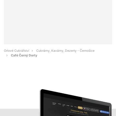
Orlové Cukrářství
Cukrárny, Kavárny, Dezerty - Černošice
Café Černý Dorty