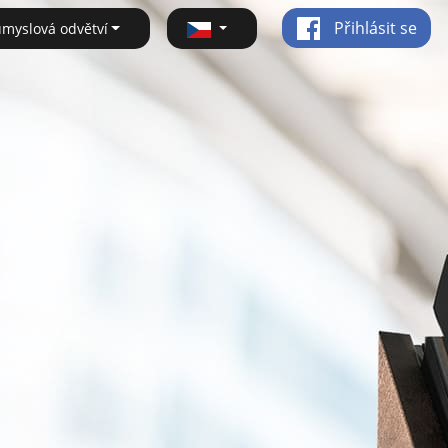
Přihlásit se
ůmyslová odvětví