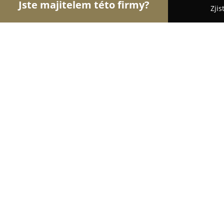
Jste majitelem této firmy?
Zjis
Orlové Cukrářství
Cukrárny, Kavárny, Dezerty - 
Balance café - výroba a prodej dort
10
(45)
Varnsdorf, Varnsdorf
Zobrazit telefonní číslo