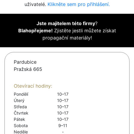
uživatelé.
Klikněte sem pro přihlášení.
Jste majitelem této firmy
?
Blahopřejeme!
Zjistěte jestli můžete získat
propagační materiály!
Pardubice
Pražská 665
Otevírací hodiny:
Pondělí
10–17
Úterý
10–17
Středa
10–17
Čtvrtek
10–17
Pátek
10–17
Sobota
9–11
Neděle
-