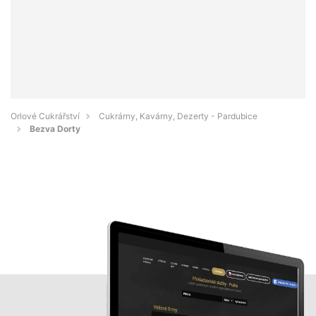
Orlové Cukrářství
Cukrárny, Kavárny, Dezerty - Pardubice
Bezva Dorty