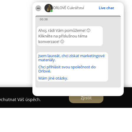
ORLOVÉ Cukrářství
Live chat
00:38
Ahoj, rádi Vám pomůžeme! 🙂
Klikněte na příslušnou téma
konverzace! 🙂
Jsem laureát, chci získat marketingové
materiály.
Chci přihlásit svou společnost do
Orlové.
Mám jiné otázky.
Zjistit
vychutnat Váš úspěch.