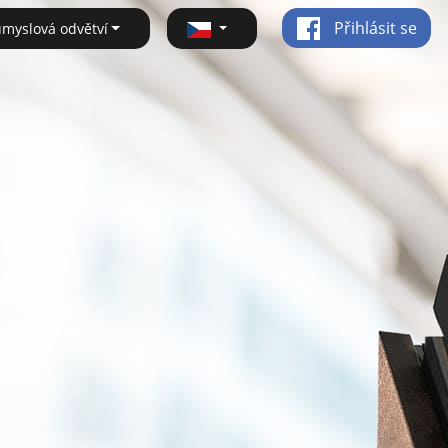
Přihlásit se
ůmyslová odvětví