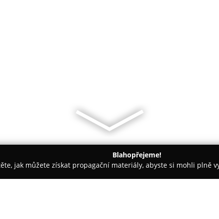
Blahopřejeme!
těte, jak můžete získat propagační materiály, abyste si mohli plně 
Praha
Blue Vegan Pig Shop