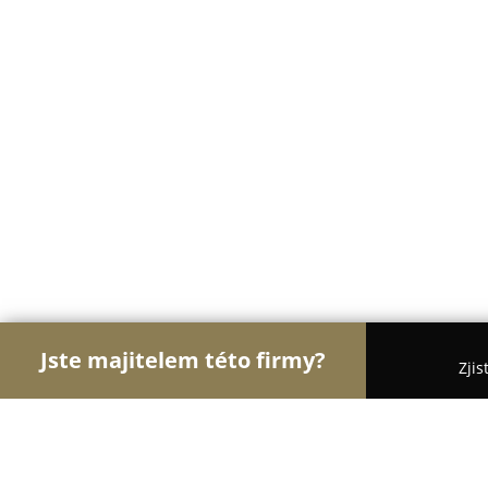
Jste majitelem této firmy?
Zjis
Orlové Cukrářství
Cukrárny, Kavárny, Dezerty - 