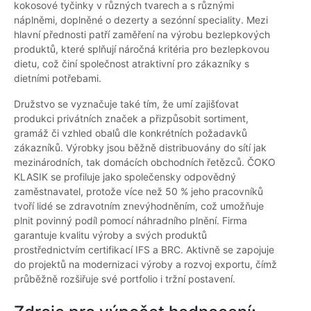
kokosové tyčinky v různých tvarech a s různými
náplněmi, doplněné o dezerty a sezónní speciality. Mezi
hlavní přednosti patří zaměření na výrobu bezlepkových
produktů, které splňují náročná kritéria pro bezlepkovou
dietu, což činí společnost atraktivní pro zákazníky s
dietními potřebami.
Družstvo se vyznačuje také tím, že umí zajišťovat
produkci privátních značek a přizpůsobit sortiment,
gramáž či vzhled obalů dle konkrétních požadavků
zákazníků. Výrobky jsou běžně distribuovány do sítí jak
mezinárodních, tak domácích obchodních řetězců. ČOKO
KLASIK se profiluje jako společensky odpovědný
zaměstnavatel, protože více než 50 % jeho pracovníků
tvoří lidé se zdravotním znevýhodněním, což umožňuje
plnit povinný podíl pomocí náhradního plnění. Firma
garantuje kvalitu výroby a svých produktů
prostřednictvím certifikací IFS a BRC. Aktivně se zapojuje
do projektů na modernizaci výroby a rozvoj exportu, čímž
průběžně rozšiřuje své portfolio i tržní postavení.