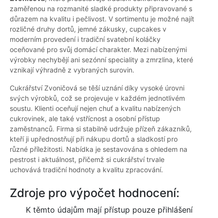
zaměřenou na rozmanité sladké produkty připravované s
důrazem na kvalitu i pečlivost. V sortimentu je možné najít
rozličné druhy dortů, jemné zákusky, cupcakes v
moderním provedení i tradiční svatební koláčky
oceňované pro svůj domácí charakter. Mezi nabízenými
výrobky nechybějí ani sezónní speciality a zmrzlina, které
vznikají výhradně z vybraných surovin.
Cukrářství Zvoničová se těší uznání díky vysoké úrovni
svých výrobků, což se projevuje v každém jednotlivém
soustu. Klienti oceňují nejen chuť a kvalitu nabízených
cukrovinek, ale také vstřícnost a osobní přístup
zaměstnanců. Firma si stabilně udržuje přízeň zákazníků,
kteří ji upřednostňují při nákupu dortů a sladkostí pro
různé příležitosti. Nabídka je sestavována s ohledem na
pestrost i aktuálnost, přičemž si cukrářství trvale
uchovává tradiční hodnoty a kvalitu zpracování.
Zdroje pro výpočet hodnocení:
K těmto údajům mají přístup pouze přihlášení