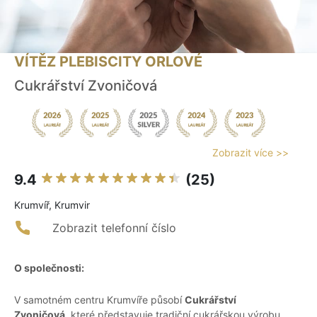
VÍTĚZ PLEBISCITY ORLOVÉ
Cukrářství Zvoničová
Zobrazit více >>
9.4
(25)
Krumvíř, Krumvir
Zobrazit telefonní číslo
O společnosti:
V samotném centru Krumvíře působí
Cukrářství
Zvoničová
, které představuje tradiční cukrářskou výrobu