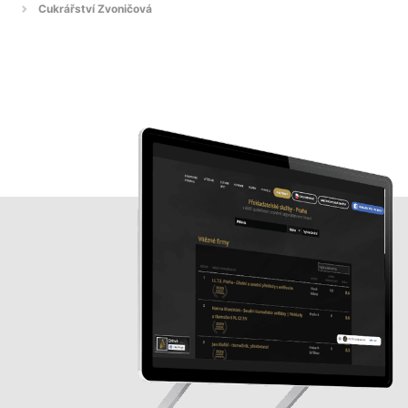
Cukrářství Zvoničová