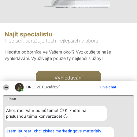
Najít specialistu
Plebiscit sdružuje těch nejlepších v oboru
Hledáte odborníka ve Vašem okolí? Vyzkoušejte naše
vyhledávání. Využívejte pouze ty nejlepší služby!
Vyhledávání
ORLOVÉ Cukrářství
Live chat
07:08
Ahoj, rádi Vám pomůžeme! 🙂 Klikněte na
příslušnou téma konverzace! 🙂
Organizátor hlasování
Plebiscyt
Kontakt
Bright Side Solutions sp. z o.
Vítězové
Kontakt
Jsem laureát, chci získat marketingové materiály.
o. sp. k.
Seznam všech
ul. Ruska 22
laureátů