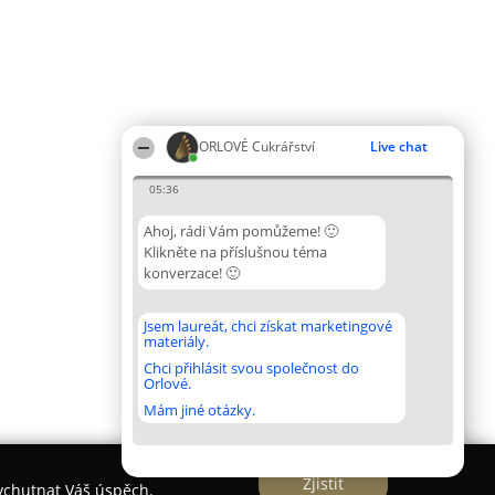
ORLOVÉ Cukrářství
Live chat
05:36
Ahoj, rádi Vám pomůžeme! 🙂
Klikněte na příslušnou téma
konverzace! 🙂
Jsem laureát, chci získat marketingové
materiály.
Chci přihlásit svou společnost do
Orlové.
Mám jiné otázky.
Zjistit
vychutnat Váš úspěch.