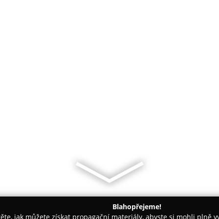
Blahopřejeme!
těte, jak můžete získat propagační materiály, abyste si mohli plně 