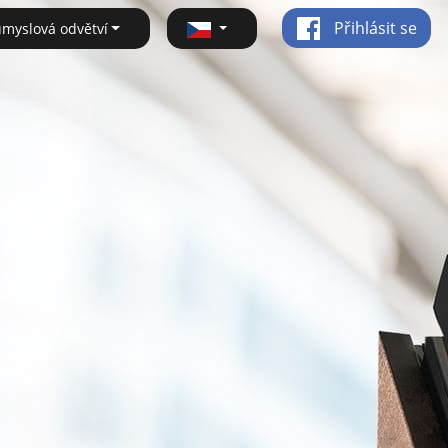
Přihlásit se
ůmyslová odvětví