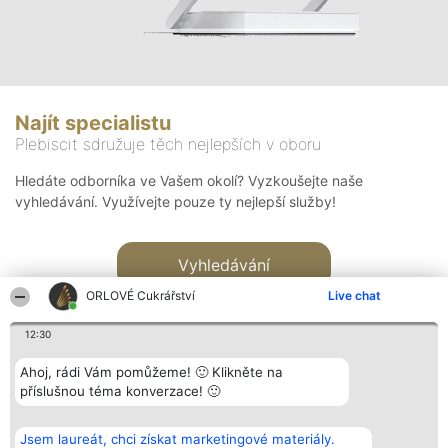
Najít specialistu
Plebiscit sdružuje těch nejlepších v oboru
Hledáte odborníka ve Vašem okolí? Vyzkoušejte naše
vyhledávání. Využívejte pouze ty nejlepší služby!
Vyhledávání
ORLOVÉ Cukrářství
Live chat
12:30
Ahoj, rádi Vám pomůžeme! 🙂 Klikněte na
příslušnou téma konverzace! 🙂
Organizátor hlasování
Plebiscyt
Kontakt
Bright Side Solutions sp. z o.
Vítězové
Kontakt
Jsem laureát, chci získat marketingové materiály.
o. sp. k.
Seznam všech