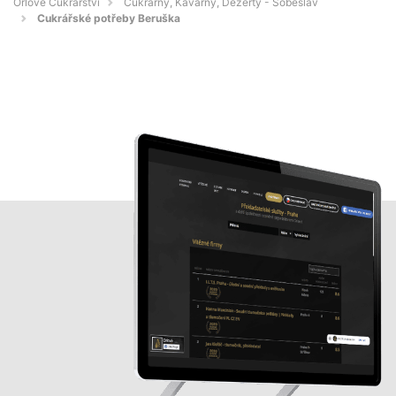
Orlové Cukrářství
Cukrárny, Kavárny, Dezerty - Soběslav
Cukrářské potřeby Beruška