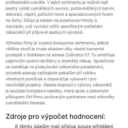
profesionální cukráře. V jejich sortimentu je možné najít
pestrý výběr cukrářských surovin, potravinářských barviv,
dekorací, náplní, pečicích hmot a specializovaných forem
na dorty. Důraz je kladen na potahovací hmoty a
marcipán, což vychází vstříc specifickým potřebám
zákazníků při přípravě sladkých výrobků.
Výhodou firmy je vysoká dostupnost sortimentu, jelikož
většina zboží je trvale skladem díky vlastní kamenné
prodejně v Soběslavi na adrese Zvěrotice 57. To umožňuje
zájemcům osobní návštěvu a okamžitý nákup. Společnost
se zaměřuje na poskytování odborného poradenství,
ochotně asistuje začínajícím pekařům při výběru
vhodných pomůcek a doporučuje vybavení i pro
náročnější projekty. Galerie inspirací s výtvory zákazníků
je součástí komplexní nabídky, která spolu s odborným
přístupem činí firmu uznávaným partnerem mezi milovníky
cukrářského řemesla.
Zdroje pro výpočet hodnocení:
K těmto údajům mají přístup pouze přihlášení