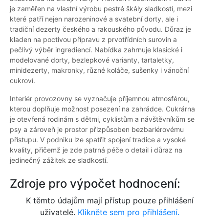
je zaměřen na vlastní výrobu pestré škály sladkostí, mezi
které patří nejen narozeninové a svatební dorty, ale i
tradiční dezerty českého a rakouského původu. Důraz je
kladen na poctivou přípravu z prvotřídních surovin a
pečlivý výběr ingrediencí. Nabídka zahrnuje klasické i
modelované dorty, bezlepkové varianty, tartaletky,
minidezerty, makronky, různé koláče, sušenky i vánoční
cukroví.
Interiér provozovny se vyznačuje příjemnou atmosférou,
kterou doplňuje možnost posezení na zahrádce. Cukrárna
je otevřená rodinám s dětmi, cyklistům a návštěvníkům se
psy a zároveň je prostor přizpůsoben bezbariérovému
přístupu. V podniku lze spatřit spojení tradice a vysoké
kvality, přičemž je zde patrná péče o detail i důraz na
jedinečný zážitek ze sladkostí.
Zdroje pro výpočet hodnocení:
K těmto údajům mají přístup pouze přihlášení
uživatelé.
Klikněte sem pro přihlášení.