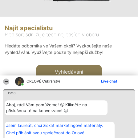
Najít specialistu
Plebiscit sdružuje těch nejlepších v oboru
Hledáte odborníka ve Vašem okolí? Vyzkoušejte naše
vyhledávání. Využívejte pouze ty nejlepší služby!
Vyhledávání
ORLOVÉ Cukrářství
Live chat
15:10
Ahoj, rádi Vám pomůžeme! 🙂 Klikněte na
příslušnou téma konverzace! 🙂
Organizátor hlasování
Plebiscyt
Kontakt
Bright Side Solutions sp. z o.
Vítězové
Kontakt
Jsem laureát, chci získat marketingové materiály.
o. sp. k.
Seznam všech
ul. Ruska 22
laureátů
Chci přihlásit svou společnost do Orlové.
Wrocław 50-079
Zásady