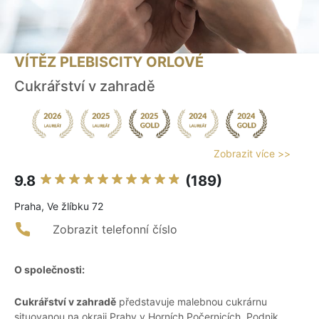
VÍTĚZ PLEBISCITY ORLOVÉ
Cukrářství v zahradě
Zobrazit více >>
9.8
(189)
Praha, Ve žlíbku 72
Zobrazit telefonní číslo
O společnosti:
Cukrářství v zahradě
představuje malebnou cukrárnu
situovanou na okraji Prahy v Horních Počernicích. Podnik