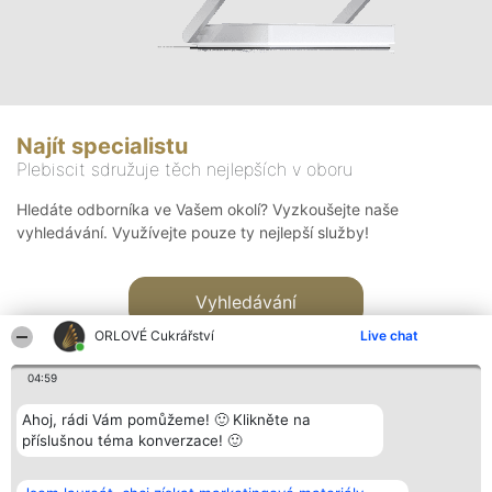
Najít specialistu
Plebiscit sdružuje těch nejlepších v oboru
Hledáte odborníka ve Vašem okolí? Vyzkoušejte naše
vyhledávání. Využívejte pouze ty nejlepší služby!
Vyhledávání
ORLOVÉ Cukrářství
Live chat
04:59
Ahoj, rádi Vám pomůžeme! 🙂 Klikněte na
příslušnou téma konverzace! 🙂
Organizátor hlasování
Plebiscyt
Kontakt
Bright Side Solutions sp. z o.
Vítězové
Kontakt