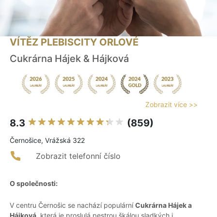
VÍTĚZ PLEBISCITY ORLOVÉ
Cukrárna Hájek & Hájková
Zobrazit více >>
8.3
(859)
Černošice, Vrážská 322
Zobrazit telefonní číslo
O společnosti:
V centru Černošic se nachází populární
Cukrárna Hájek a
Hájková
, která je proslulá pestrou škálou sladkých i