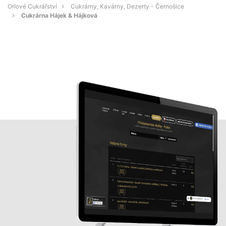
Orlové Cukrářství
Cukrárny, Kavárny, Dezerty - Černošice
Cukrárna Hájek & Hájková