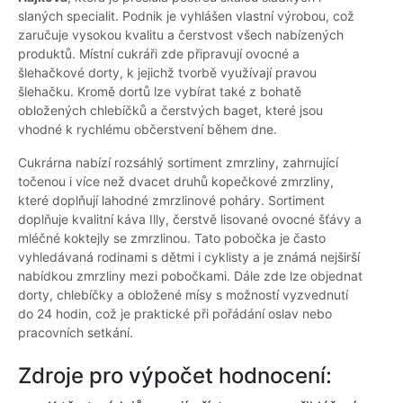
slaných specialit. Podnik je vyhlášen vlastní výrobou, což
zaručuje vysokou kvalitu a čerstvost všech nabízených
produktů. Místní cukráři zde připravují ovocné a
šlehačkové dorty, k jejichž tvorbě využívají pravou
šlehačku. Kromě dortů lze vybírat také z bohatě
obložených chlebíčků a čerstvých baget, které jsou
vhodné k rychlému občerstvení během dne.
Cukrárna nabízí rozsáhlý sortiment zmrzliny, zahrnující
točenou i více než dvacet druhů kopečkové zmrzliny,
které doplňují lahodné zmrzlinové poháry. Sortiment
doplňuje kvalitní káva Illy, čerstvě lisované ovocné šťávy a
mléčné koktejly se zmrzlinou. Tato pobočka je často
vyhledávaná rodinami s dětmi i cyklisty a je známá nejširší
nabídkou zmrzliny mezi pobočkami. Dále zde lze objednat
dorty, chlebíčky a obložené mísy s možností vyzvednutí
do 24 hodin, což je praktické při pořádání oslav nebo
pracovních setkání.
Zdroje pro výpočet hodnocení: