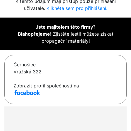
K těmto údajům mají přístup pouze přihlášení
uživatelé.
Klikněte sem pro přihlášení.
Jste majitelem této firmy
?
Blahopřejeme!
Zjistěte jestli můžete získat
propagační materiály!
Černošice
Vrážská 322
Zobrazit profil společnosti na