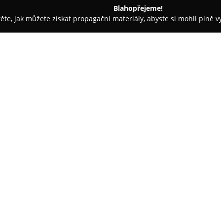
Blahopřejeme!
těte, jak můžete získat propagační materiály, abyste si mohli plně 
Kašperské Hory
Eliška cukrářské studio
O společnosti:
Eliška cukrářské studio
se nac
známé spojením cukrářského u
zaměřuje na rozmanité cukrářs
zákazníků hledajících jemné a 
dorty připravované dle individ
pro různé oslavy i výjimečné pří
Kromě výroby na zakázku nabízí
nimiž vynikají i makronky, jež 
nabídky jedinečný prvek. Studi
zájemce, kteří chtějí rozvinout 