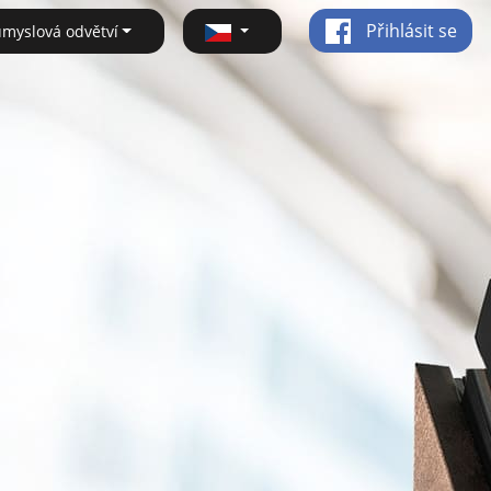
Přihlásit se
ůmyslová odvětví