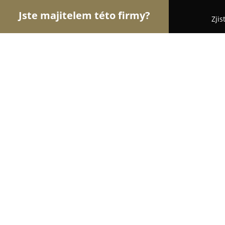
Jste majitelem této firmy?
Zjis
Orlové Cukrářství
Cukrárny, Kavárny, Dezerty - 
Eliška cukrářské studio
10
(45)
Kašperské Hory, Horní 308
Zobrazit telefonní číslo