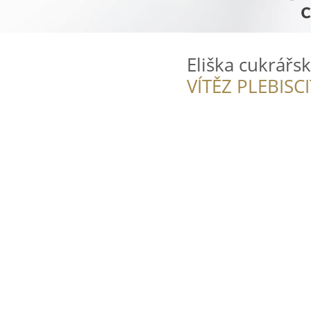
Eliška cukrářs
VÍTĚZ PLEBISC