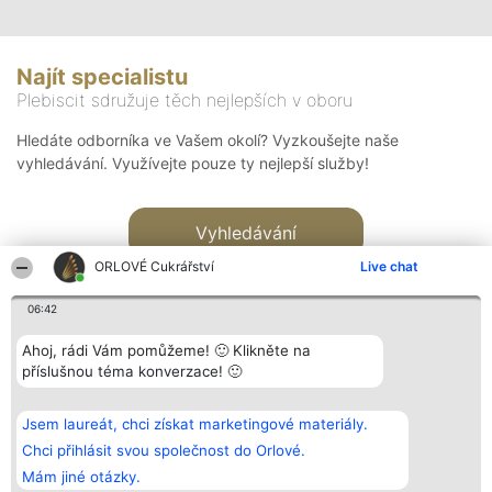
Najít specialistu
Plebiscit sdružuje těch nejlepších v oboru
Hledáte odborníka ve Vašem okolí? Vyzkoušejte naše
vyhledávání. Využívejte pouze ty nejlepší služby!
Vyhledávání
ORLOVÉ Cukrářství
Live chat
06:42
Ahoj, rádi Vám pomůžeme! 🙂 Klikněte na
příslušnou téma konverzace! 🙂
Organizátor hlasování
Plebiscyt
Kontakt
Bright Side Solutions sp. z o.
Vítězové
Kontakt
Jsem laureát, chci získat marketingové materiály.
o. sp. k.
Seznam všech
ul. Ruska 22
laureátů
Chci přihlásit svou společnost do Orlové.
Wrocław 50-079
Zásady
Mám jiné otázky.
KRS 0000749100 | Regon
Pravidla