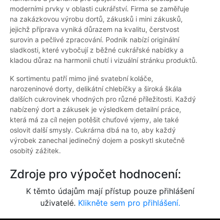
moderními prvky v oblasti cukrářství. Firma se zaměřuje
na zakázkovou výrobu dortů, zákusků i mini zákusků,
jejichž příprava vyniká důrazem na kvalitu, čerstvost
surovin a pečlivé zpracování. Podnik nabízí originální
sladkosti, které vybočují z běžné cukrářské nabídky a
kladou důraz na harmonii chutí i vizuální stránku produktů.
K sortimentu patří mimo jiné svatební koláče,
narozeninové dorty, delikátní chlebíčky a široká škála
dalších cukrovinek vhodných pro různé příležitosti. Každý
nabízený dort a zákusek je výsledkem detailní práce,
která má za cíl nejen potěšit chuťové vjemy, ale také
oslovit další smysly. Cukrárna dbá na to, aby každý
výrobek zanechal jedinečný dojem a poskytl skutečně
osobitý zážitek.
Zdroje pro výpočet hodnocení:
K těmto údajům mají přístup pouze přihlášení
uživatelé.
Klikněte sem pro přihlášení.