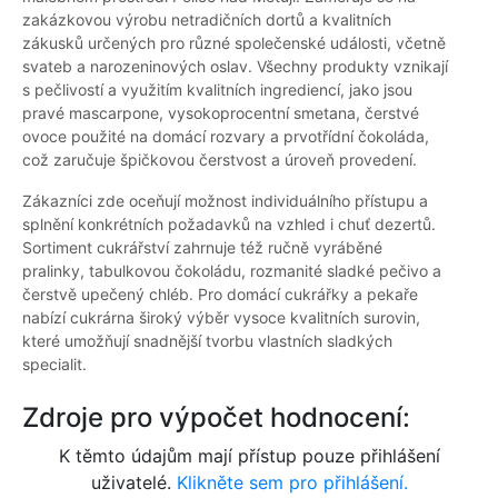
zakázkovou výrobu netradičních dortů a kvalitních
zákusků určených pro různé společenské události, včetně
svateb a narozeninových oslav. Všechny produkty vznikají
s pečlivostí a využitím kvalitních ingrediencí, jako jsou
pravé mascarpone, vysokoprocentní smetana, čerstvé
ovoce použité na domácí rozvary a prvotřídní čokoláda,
což zaručuje špičkovou čerstvost a úroveň provedení.
Zákazníci zde oceňují možnost individuálního přístupu a
splnění konkrétních požadavků na vzhled i chuť dezertů.
Sortiment cukrářství zahrnuje též ručně vyráběné
pralinky, tabulkovou čokoládu, rozmanité sladké pečivo a
čerstvě upečený chléb. Pro domácí cukrářky a pekaře
nabízí cukrárna široký výběr vysoce kvalitních surovin,
které umožňují snadnější tvorbu vlastních sladkých
specialit.
Zdroje pro výpočet hodnocení:
K těmto údajům mají přístup pouze přihlášení
uživatelé.
Klikněte sem pro přihlášení.