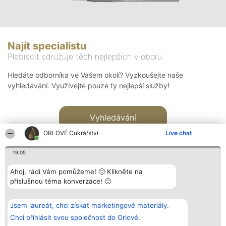
Najít specialistu
Plebiscit sdružuje těch nejlepších v oboru
Hledáte odborníka ve Vašem okolí? Vyzkoušejte naše
vyhledávání. Využívejte pouze ty nejlepší služby!
Vyhledávání
ORLOVÉ Cukrářství
Live chat
19:05
Ahoj, rádi Vám pomůžeme! 🙂 Klikněte na
příslušnou téma konverzace! 🙂
Organizátor hlasování
Plebiscyt
Kontakt
Bright Side Solutions sp. z o.
Vítězové
Kontakt
Jsem laureát, chci získat marketingové materiály.
o. sp. k.
Seznam všech
ul. Ruska 22
laureátů
Chci přihlásit svou společnost do Orlové.
Wrocław 50-079
Zásady