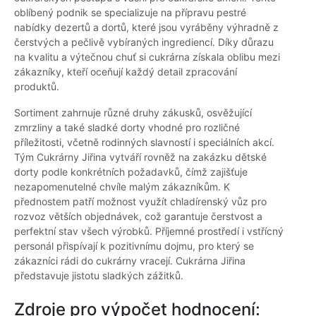
oblíbený podnik se specializuje na přípravu pestré
nabídky dezertů a dortů, které jsou vyráběny výhradně z
čerstvých a pečlivě vybíraných ingrediencí. Díky důrazu
na kvalitu a výtečnou chuť si cukrárna získala oblibu mezi
zákazníky, kteří oceňují každý detail zpracování
produktů.
Sortiment zahrnuje různé druhy zákusků, osvěžující
zmrzliny a také sladké dorty vhodné pro rozličné
příležitosti, včetně rodinných slavností i speciálních akcí.
Tým Cukrárny Jiřina vytváří rovněž na zakázku dětské
dorty podle konkrétních požadavků, čímž zajišťuje
nezapomenutelné chvíle malým zákazníkům. K
přednostem patří možnost využít chladírenský vůz pro
rozvoz větších objednávek, což garantuje čerstvost a
perfektní stav všech výrobků. Příjemné prostředí i vstřícný
personál přispívají k pozitivnímu dojmu, pro který se
zákazníci rádi do cukrárny vracejí. Cukrárna Jiřina
představuje jistotu sladkých zážitků.
Zdroje pro výpočet hodnocení: