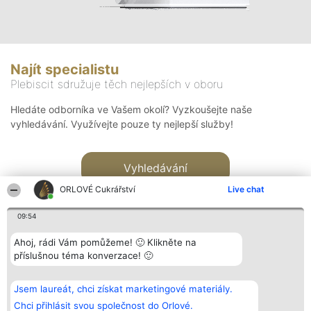
Najít specialistu
Plebiscit sdružuje těch nejlepších v oboru
Hledáte odborníka ve Vašem okolí? Vyzkoušejte naše
vyhledávání. Využívejte pouze ty nejlepší služby!
Vyhledávání
ORLOVÉ Cukrářství
Live chat
09:54
Ahoj, rádi Vám pomůžeme! 🙂 Klikněte na
příslušnou téma konverzace! 🙂
Organizátor hlasování
Plebiscyt
Kontakt
Bright Side Solutions sp. z o.
Vítězové
Kontakt
Jsem laureát, chci získat marketingové materiály.
o. sp. k.
Seznam všech
ul. Ruska 22
laureátů
Chci přihlásit svou společnost do Orlové.