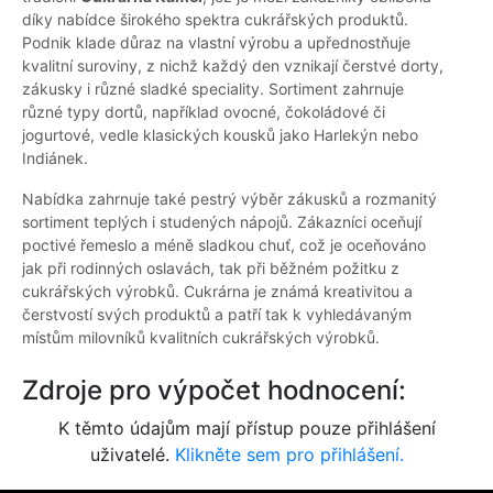
díky nabídce širokého spektra cukrářských produktů.
Podnik klade důraz na vlastní výrobu a upřednostňuje
kvalitní suroviny, z nichž každý den vznikají čerstvé dorty,
zákusky i různé sladké speciality. Sortiment zahrnuje
různé typy dortů, například ovocné, čokoládové či
jogurtové, vedle klasických kousků jako Harlekýn nebo
Indiánek.
Nabídka zahrnuje také pestrý výběr zákusků a rozmanitý
sortiment teplých i studených nápojů. Zákazníci oceňují
poctivé řemeslo a méně sladkou chuť, což je oceňováno
jak při rodinných oslavách, tak při běžném požitku z
cukrářských výrobků. Cukrárna je známá kreativitou a
čerstvostí svých produktů a patří tak k vyhledávaným
místům milovníků kvalitních cukrářských výrobků.
Zdroje pro výpočet hodnocení:
K těmto údajům mají přístup pouze přihlášení
uživatelé.
Klikněte sem pro přihlášení.