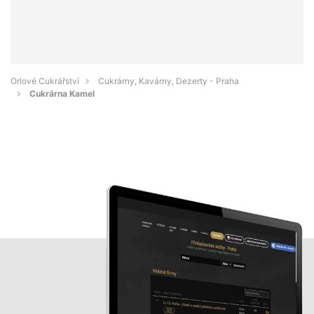
Orlové Cukrářství
Cukrárny, Kavárny, Dezerty - Praha
Cukrárna Kamel