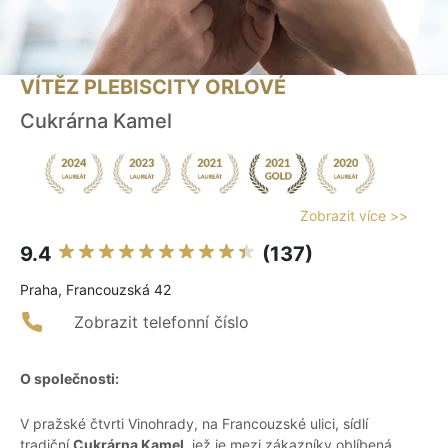
VÍTĚZ PLEBISCITY ORLOVÉ
Cukrárna Kamel
Zobrazit více >>
9.4
(137)
Praha, Francouzská 42
Zobrazit telefonní číslo
O společnosti:
V pražské čtvrti Vinohrady, na Francouzské ulici, sídlí
tradiční
Cukrárna Kamel
, jež je mezi zákazníky oblíbená