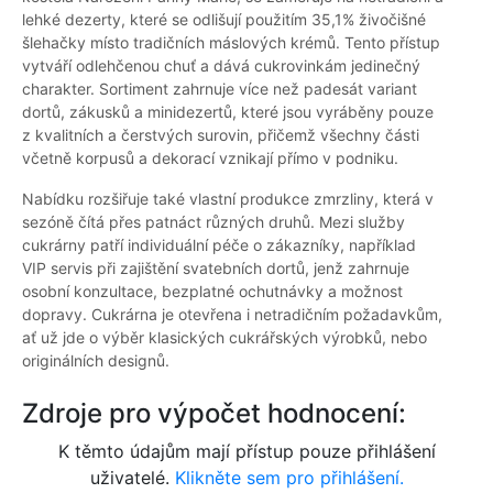
lehké dezerty, které se odlišují použitím 35,1% živočišné
šlehačky místo tradičních máslových krémů. Tento přístup
vytváří odlehčenou chuť a dává cukrovinkám jedinečný
charakter. Sortiment zahrnuje více než padesát variant
dortů, zákusků a minidezertů, které jsou vyráběny pouze
z kvalitních a čerstvých surovin, přičemž všechny části
včetně korpusů a dekorací vznikají přímo v podniku.
Nabídku rozšiřuje také vlastní produkce zmrzliny, která v
sezóně čítá přes patnáct různých druhů. Mezi služby
cukrárny patří individuální péče o zákazníky, například
VIP servis při zajištění svatebních dortů, jenž zahrnuje
osobní konzultace, bezplatné ochutnávky a možnost
dopravy. Cukrárna je otevřena i netradičním požadavkům,
ať už jde o výběr klasických cukrářských výrobků, nebo
originálních designů.
Zdroje pro výpočet hodnocení:
K těmto údajům mají přístup pouze přihlášení
uživatelé.
Klikněte sem pro přihlášení.