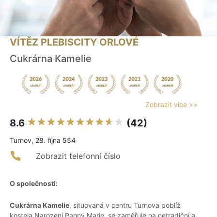
VÍTĚZ PLEBISCITY ORLOVÉ
Cukrárna Kamelie
Zobrazit více >>
8.6
(42)
Turnov, 28. října 554
Zobrazit telefonní číslo
O společnosti:
Cukrárna Kamelie
, situovaná v centru Turnova poblíž
kostela Narození Panny Marie, se zaměřuje na netradiční a