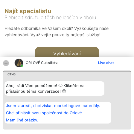
Najít specialistu
Plebiscit sdružuje těch nejlepších v oboru
Hledáte odborníka ve Vašem okolí? Vyzkoušejte naše
vyhledávání. Využívejte pouze ty nejlepší služby!
Vyhledávání
ORLOVÉ Cukrářství
Live chat
09:45
Ahoj, rádi Vám pomůžeme! 🙂 Klikněte na
příslušnou téma konverzace! 🙂
Organizátor hlasování
Plebiscyt
Kontakt
Bright Side Solutions sp. z o.
Vítězové
Kontakt
Jsem laureát, chci získat marketingové materiály.
o. sp. k.
Seznam všech
ul. Ruska 22
laureátů
Chci přihlásit svou společnost do Orlové.
Wrocław 50-079
Zásady
Mám jiné otázky.
KRS 0000749100 | Regon
Pravidla
381313360 | NIP 8943132676
Zásady
ochrany
osobních údajů