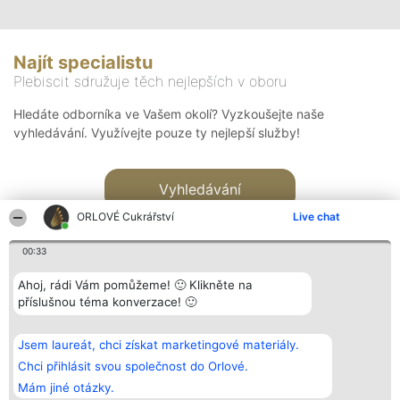
Najít specialistu
Plebiscit sdružuje těch nejlepších v oboru
Hledáte odborníka ve Vašem okolí? Vyzkoušejte naše
vyhledávání. Využívejte pouze ty nejlepší služby!
Vyhledávání
ORLOVÉ Cukrářství
Live chat
00:33
Ahoj, rádi Vám pomůžeme! 🙂 Klikněte na
příslušnou téma konverzace! 🙂
Organizátor hlasování
Plebiscyt
Kontakt
Bright Side Solutions sp. z o.
Vítězové
Kontakt
Jsem laureát, chci získat marketingové materiály.
o. sp. k.
Seznam všech
ul. Ruska 22
laureátů
Chci přihlásit svou společnost do Orlové.
Wrocław 50-079
Zásady
Mám jiné otázky.
KRS 0000749100 | Regon
Pravidla