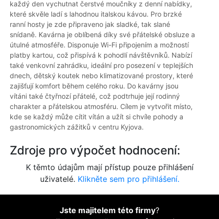
každý den vychutnat čerstvé moučníky z denní nabídky,
které skvěle ladí s lahodnou italskou kávou. Pro brzké
ranní hosty je zde připraveno jak sladké, tak slané
snídaně. Kavárna je oblíbená díky své přátelské obsluze a
útulné atmosféře. Disponuje Wi-Fi připojením a možností
platby kartou, což přispívá k pohodlí návštěvníků. Nabízí
také venkovní zahrádku, ideální pro posezení v teplejších
dnech, dětský koutek nebo klimatizované prostory, které
zajišťují komfort během celého roku. Do kavárny jsou
vítáni také čtyřnozí přátelé, což podtrhuje její rodinný
charakter a přátelskou atmosféru. Cílem je vytvořit místo,
kde se každý může cítit vítán a užít si chvíle pohody a
gastronomických zážitků v centru Kyjova.
Zdroje pro výpočet hodnocení:
K těmto údajům mají přístup pouze přihlášení
uživatelé.
Klikněte sem pro přihlášení.
Jste majitelem této firmy
?