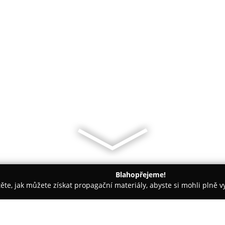
Blahopřejeme!
těte, jak můžete získat propagační materiály, abyste si mohli plně 
Ostrava-město
Cukrárna\Kavárna Oli