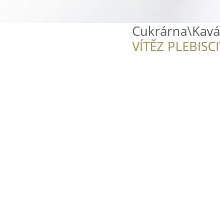
Cukrárna\Kavá
VÍTĚZ PLEBISC