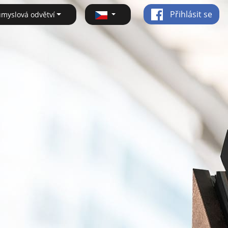
Přihlásit se
ůmyslová odvětví