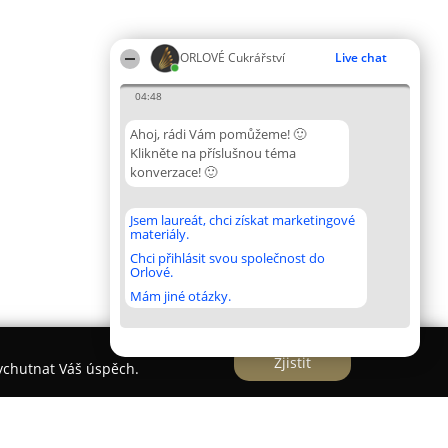
ORLOVÉ Cukrářství
Live chat
04:48
Ahoj, rádi Vám pomůžeme! 🙂
Klikněte na příslušnou téma
konverzace! 🙂
Jsem laureát, chci získat marketingové
materiály.
Chci přihlásit svou společnost do
Orlové.
Mám jiné otázky.
Zjistit
vychutnat Váš úspěch.