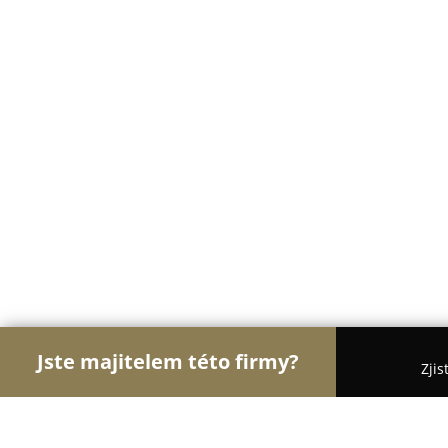
Jste majitelem této firmy?
Zjis
Orlové Cukrářství
Cukrárny, Kavárny, Dezerty - 