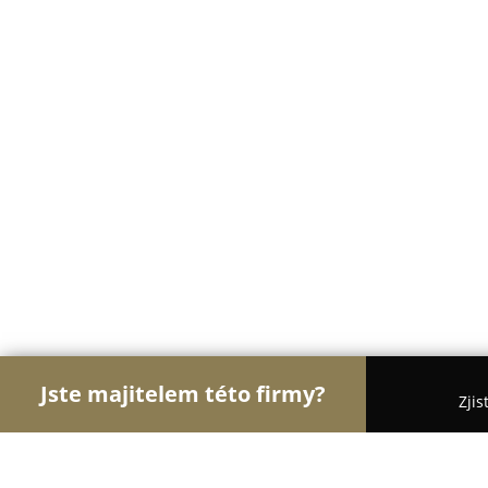
Jste majitelem této firmy?
Zjis
Orlové Cukrářství
Cukrárny, Kavárny, Dezerty - 