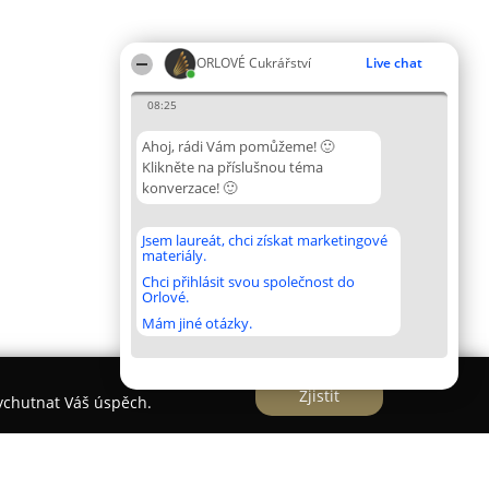
ORLOVÉ Cukrářství
Live chat
08:25
Ahoj, rádi Vám pomůžeme! 🙂
Klikněte na příslušnou téma
konverzace! 🙂
Jsem laureát, chci získat marketingové
materiály.
Chci přihlásit svou společnost do
Orlové.
Mám jiné otázky.
Zjistit
vychutnat Váš úspěch.