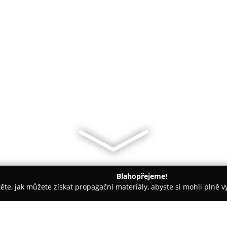
Blahopřejeme!
těte, jak můžete získat propagační materiály, abyste si mohli plně 
Sezimovo Ústí
Cukrárna U Josefa