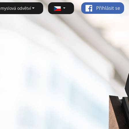
Přihlásit se
ůmyslová odvětví