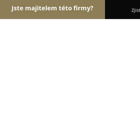
Jste majitelem této firmy?
Zjis
Orlové Cukrářství
Cukrárny, Kavárny, Dezerty - 
Cukrárna U Maarů
8.4
(54)
Milevsko, Riegrova 146
Zobrazit telefonní číslo