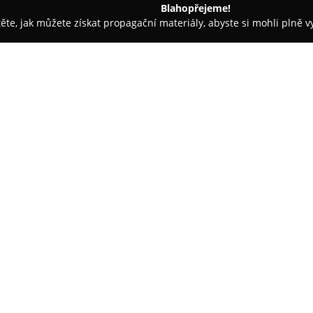
Blahopřejeme!
těte, jak můžete získat propagační materiály, abyste si mohli plně 
Milevsko
Cukrárna U Maarů
O společnosti:
Cukrárna U Maarů
sídlí v Mile
destinací pro ty, kteří oceňují k
sortimentu tohoto podniku lze 
cukrovinky, které se vyznačují
Zobrazit více >>
čerstvých surovin.
Kromě pestrého výběru cukrářs
kvalitní kávu, různé druhy tep
koktejly. Prostorný a útulný s
náročném dni, neformální posez
připraven s úmyslem poskytnou