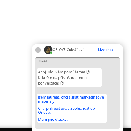
ORLOVÉ Cukrářství
Live chat
06:41
Ahoj, rádi Vám pomůžeme! 🙂
Klikněte na příslušnou téma
konverzace! 🙂
Jsem laureát, chci získat marketingové
materiály.
Chci přihlásit svou společnost do
Orlové.
Mám jiné otázky.