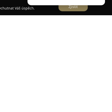
Zjistit
vychutnat Váš úspěch.
vsku na Riegrově ulici číslo 146 a je známou
valitní sladkosti i příjemné prostředí. V
nalézt rozmanité zákusky, domácí dorty i další
 pečlivou přípravou a důrazem na použití
kých výrobků mají hosté možnost ochutnat také
lých a studených nápojů, stejně jako míchané
alonek nabízí vhodné zázemí pro odpočinek po
ení s přáteli či rodinné oslavy. Každý produkt je
t výjimečný chuťový zážitek.