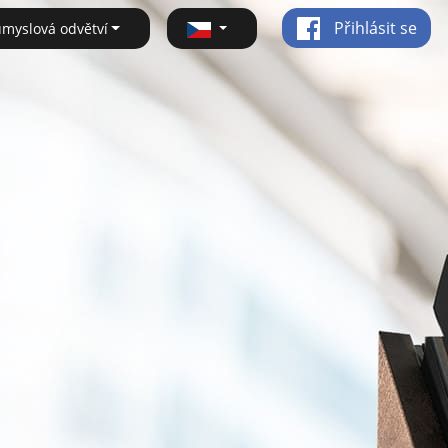
Přihlásit se
ůmyslová odvětví