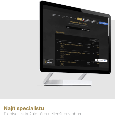
Najít specialistu
Plebiscit sdružuje těch nejlepších v oboru