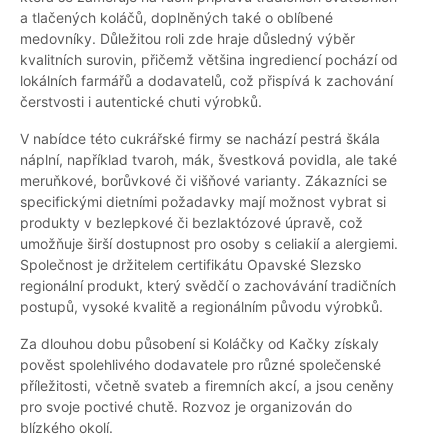
a tlačených koláčů, doplněných také o oblíbené
medovníky. Důležitou roli zde hraje důsledný výběr
kvalitních surovin, přičemž většina ingrediencí pochází od
lokálních farmářů a dodavatelů, což přispívá k zachování
čerstvosti i autentické chuti výrobků.
V nabídce této cukrářské firmy se nachází pestrá škála
náplní, například tvaroh, mák, švestková povidla, ale také
meruňkové, borůvkové či višňové varianty. Zákazníci se
specifickými dietními požadavky mají možnost vybrat si
produkty v bezlepkové či bezlaktózové úpravě, což
umožňuje širší dostupnost pro osoby s celiakií a alergiemi.
Společnost je držitelem certifikátu Opavské Slezsko
regionální produkt, který svědčí o zachovávání tradičních
postupů, vysoké kvalitě a regionálním původu výrobků.
Za dlouhou dobu působení si Koláčky od Kačky získaly
pověst spolehlivého dodavatele pro různé společenské
příležitosti, včetně svateb a firemních akcí, a jsou ceněny
pro svoje poctivé chutě. Rozvoz je organizován do
blízkého okolí.