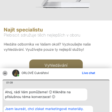
Najít specialistu
Plebiscit sdružuje těch nejlepších v oboru
Hledáte odborníka ve Vašem okolí? Vyzkoušejte naše
vyhledávání. Využívejte pouze ty nejlepší služby!
Vyhledávání
ORLOVÉ Cukrářství
Live chat
01:09
Ahoj, rádi Vám pomůžeme! 🙂 Klikněte na
příslušnou téma konverzace! 🙂
Organizátor hlasování
Plebiscyt
Kontakt
Bright Side Solutions sp. z o.
Vítězové
Kontakt
Jsem laureát, chci získat marketingové materiály.
o. sp. k.
Seznam všech