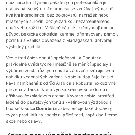
mezinárodním týmem pekařských profesionálů a je
utajovaná. Ve výrobním procesu se využívají výhradně
kvalitní ingredience, bez polotovarů, náhražek nebo
mražených surovin, což je zárukou nezaměnitelného
chuťového zážitku. Veškeré náplně i krémy mají domácí
původ, belgická čokoláda, karamel připravovaný přímo v
podniku a vanilka dovážená z Madagaskaru dotvářejí
výsledný produkt.
Vedle tradičních donutů společnost La Donuteria
pravidelně uvádí týdně i měsíčně se měnící speciály s
výběrem ze sta různých chutí a zároveň rozšiřuje svou
nabídku veganských variant. Nabídku doplňuje italská
káva namíchaná z odrůd Arabica a Robusta, exkluzivně
pražená v Terstu, která vyniká krémovou texturou i
oříškovo-čokoládovým aroma. Kavárna nabízí prostředí
laděné do pastelových tónů s květinovou výzdobou a
houpačkou.
La Donuteria
zabezpečuje také dodávky
svých produktů na speciální příležitosti, například firemní
akce nebo oslavy.