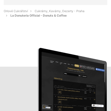
Orlové Cukrářství
Cukrárny, Kavárny, Dezerty - Praha
La Donuteria Official - Donuts & Coffee