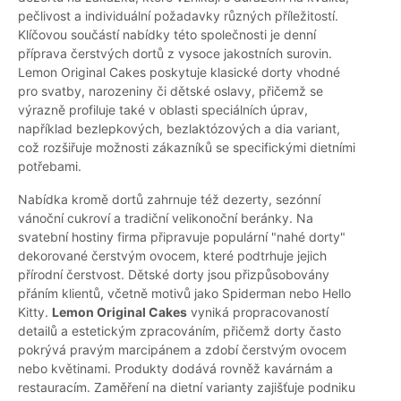
pečlivost a individuální požadavky různých příležitostí.
Klíčovou součástí nabídky této společnosti je denní
příprava čerstvých dortů z vysoce jakostních surovin.
Lemon Original Cakes poskytuje klasické dorty vhodné
pro svatby, narozeniny či dětské oslavy, přičemž se
výrazně profiluje také v oblasti speciálních úprav,
například bezlepkových, bezlaktózových a dia variant,
což rozšiřuje možnosti zákazníků se specifickými dietními
potřebami.
Nabídka kromě dortů zahrnuje též dezerty, sezónní
vánoční cukroví a tradiční velikonoční beránky. Na
svatební hostiny firma připravuje populární "nahé dorty"
dekorované čerstvým ovocem, které podtrhuje jejich
přírodní čerstvost. Dětské dorty jsou přizpůsobovány
přáním klientů, včetně motivů jako Spiderman nebo Hello
Kitty.
Lemon Original Cakes
vyniká propracovaností
detailů a estetickým zpracováním, přičemž dorty často
pokrývá pravým marcipánem a zdobí čerstvým ovocem
nebo květinami. Produkty dodává rovněž kavárnám a
restauracím. Zaměření na dietní varianty zajišťuje podniku