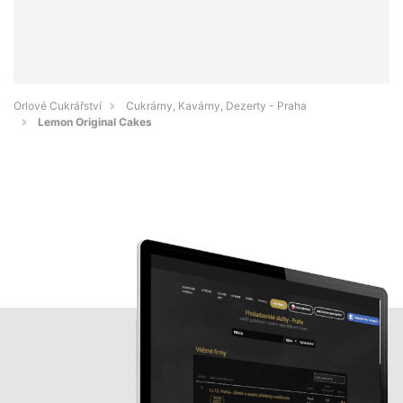
Orlové Cukrářství
Cukrárny, Kavárny, Dezerty - Praha
Lemon Original Cakes