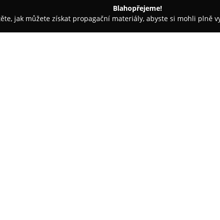
Blahopřejeme!
těte, jak můžete získat propagační materiály, abyste si mohli plně 
Praha
Medovník originál - VIZARD, s.r.o.
O společnosti:
VIZARD, s.r.o.
je společnost, kt
originál, jenž si získal popular
jejími hranicemi. Od založení 
medových dortů na českém trhu 
Zobrazit více >>
pro svůj produkt. Úspěch Medov
staroslovanské receptury a na 
výjimečnou chuť.
Každý Medovník originál tvoří
doplněných dvěma různými druh
vyvážené chuti. Portfolio výrob