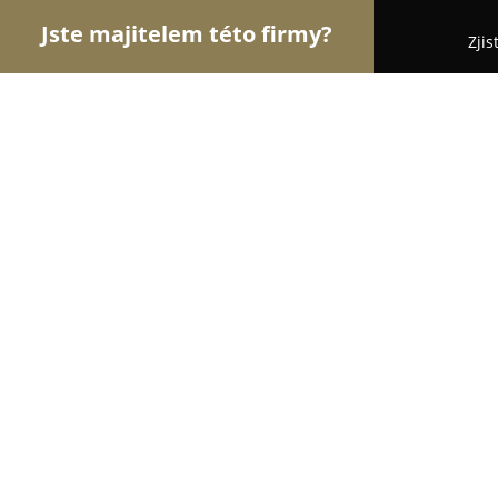
Jste majitelem této firmy?
Zjis
Orlové Cukrářství
Cukrárny, Kavárny, Dezerty - 
Medovník originál - VIZARD, s.r.o.
9
(115)
Praha, Donovalská 1725
Zobrazit telefonní číslo