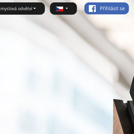
Přihlásit se
ůmyslová odvětví