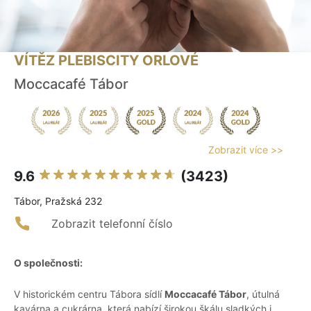
VÍTĚZ PLEBISCITY ORLOVÉ
Moccacafé Tábor
Zobrazit více >>
9.6
(3423)
Tábor, Pražská 232
Zobrazit telefonní číslo
O společnosti:
V historickém centru Tábora sídlí
Moccacafé Tábor
, útulná
kavárna a cukrárna, která nabízí širokou škálu sladkých i