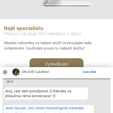
Najít specialistu
Plebiscit sdružuje těch nejlepších v oboru
Hledáte odborníka ve Vašem okolí? Vyzkoušejte naše
vyhledávání. Využívejte pouze ty nejlepší služby!
Vyhledávání
ORLOVÉ Cukrářství
Live chat
09:23
Ahoj, rádi Vám pomůžeme! 🙂 Klikněte na
příslušnou téma konverzace! 🙂
Organizátor hlasování
Plebiscyt
Kontakt
Bright Side Solutions sp. z o.
Vítězové
Kontakt
Jsem laureát, chci získat marketingové materiály.
o. sp. k.
Seznam všech
ul. Ruska 22
laureátů