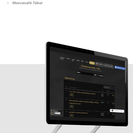
Moccacafé Tábor