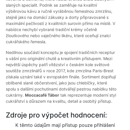
slaných specialit. Podnik se zaměřuje na kvalitní
výběrovou kávu a ručně vyráběnou řemeslnou zmrzlinu,
stejně jako na domácí zákusky a dorty připravované s
maximální pečlivostí z kvalitních surovin přímo na místě. V
nabídce nechybí vybrané tradiční krémy včetně
žloutkového nebo vaječného likéru, které oceňují znalci
cukrářského řemesla.
Nedílnou součástí konceptu je spojení tradičních receptur
s vášní pro originální chutě a kreativním přístupem. Mezi
největší úspěchy patří vítězství v českém kole světové
soutěže zmrzlinářů v roce 2017, kde zmrzlina Paris-Brest
získala uznání také v evropském finále. Sortiment doplňují
oblíbené slané občerstvení, jako jsou chlebíčky, které
spolu s dalšími pochutinami dotvářejí pestrou nabídku této
cukrárny.
Moccacafé Tábor
tak reprezentuje moderní styl
cukrářství s důrazem na kvalitu, detail a osobitý přístup.
Zdroje pro výpočet hodnocení:
K těmto údajům mají přístup pouze přihlášení