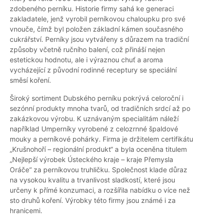
zdobeného perníku. Historie firmy sahá ke generaci
zakladatele, jenž vyrobil perníkovou chaloupku pro své
vnouče, čímž byl položen základní kámen současného
cukrářství. Perníky jsou vytvářeny s důrazem na tradiční
způsoby včetně ručního balení, což přináší nejen
estetickou hodnotu, ale i výraznou chuť a aroma
vycházející z původní rodinné receptury se speciální
směsí koření.
Široký sortiment Dubského perníku pokrývá celoroční i
sezónní produkty mnoha tvarů, od tradičních srdcí až po
zakázkovou výrobu. K uznávaným specialitám náleží
například Umperníky vyrobené z celozrnné špaldové
mouky a perníkové pohárky. Firma je držitelem certifikátu
„Krušnohoří – regionální produkt“ a byla oceněna titulem
„Nejlepší výrobek Ústeckého kraje – kraje Přemysla
Oráče“ za perníkovou truhličku. Společnost klade důraz
na vysokou kvalitu a trvanlivost sladkostí, které jsou
určeny k přímé konzumaci, a rozšířila nabídku o více než
sto druhů koření. Výrobky této firmy jsou známé i za
hranicemi.