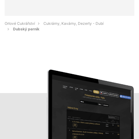
Orlové Cukrářství
Cukrárny, Kavárny, Dezerty - Dubí
Dubský perník