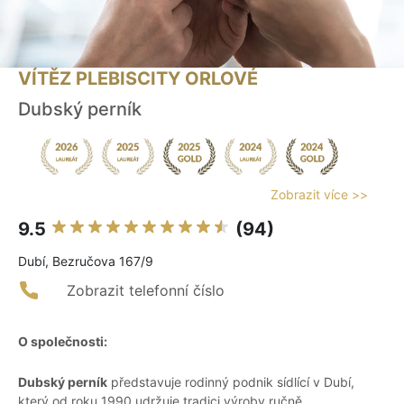
VÍTĚZ PLEBISCITY ORLOVÉ
Dubský perník
Zobrazit více >>
9.5
(94)
Dubí, Bezručova 167/9
Zobrazit telefonní číslo
O společnosti:
Dubský perník
představuje rodinný podnik sídlící v Dubí,
který od roku 1990 udržuje tradici výroby ručně