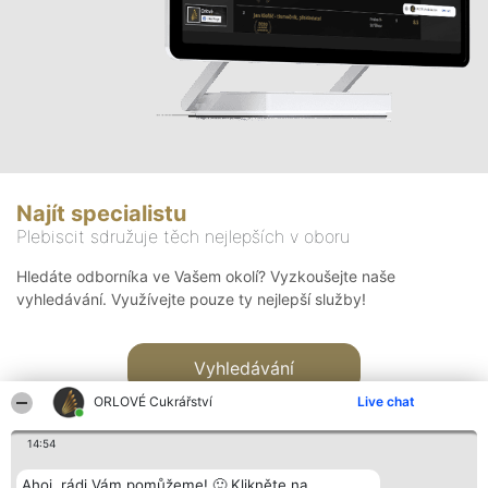
Najít specialistu
Plebiscit sdružuje těch nejlepších v oboru
Hledáte odborníka ve Vašem okolí? Vyzkoušejte naše
vyhledávání. Využívejte pouze ty nejlepší služby!
Vyhledávání
ORLOVÉ Cukrářství
Live chat
14:54
Ahoj, rádi Vám pomůžeme! 🙂 Klikněte na