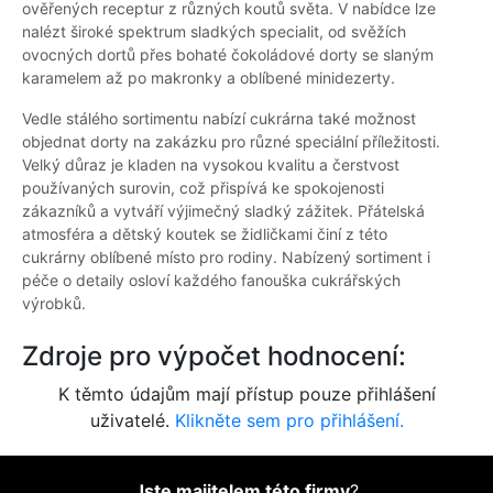
ověřených receptur z různých koutů světa. V nabídce lze
nalézt široké spektrum sladkých specialit, od svěžích
ovocných dortů přes bohaté čokoládové dorty se slaným
karamelem až po makronky a oblíbené minidezerty.
Vedle stálého sortimentu nabízí cukrárna také možnost
objednat dorty na zakázku pro různé speciální příležitosti.
Velký důraz je kladen na vysokou kvalitu a čerstvost
používaných surovin, což přispívá ke spokojenosti
zákazníků a vytváří výjimečný sladký zážitek. Přátelská
atmosféra a dětský koutek se židličkami činí z této
cukrárny oblíbené místo pro rodiny. Nabízený sortiment i
péče o detaily osloví každého fanouška cukrářských
výrobků.
Zdroje pro výpočet hodnocení:
K těmto údajům mají přístup pouze přihlášení
uživatelé.
Klikněte sem pro přihlášení.
Jste majitelem této firmy
?