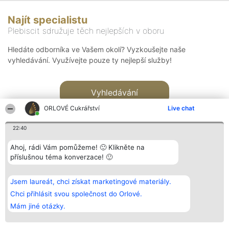
Najít specialistu
Plebiscit sdružuje těch nejlepších v oboru
Hledáte odborníka ve Vašem okolí? Vyzkoušejte naše
vyhledávání. Využívejte pouze ty nejlepší služby!
Vyhledávání
ORLOVÉ Cukrářství
Live chat
22:40
Ahoj, rádi Vám pomůžeme! 🙂 Klikněte na
příslušnou téma konverzace! 🙂
Organizátor hlasování
Plebiscyt
Kontakt
Bright Side Solutions sp. z o.
Vítězové
Kontakt
Jsem laureát, chci získat marketingové materiály.
o. sp. k.
Seznam všech
ul. Ruska 22
laureátů
Chci přihlásit svou společnost do Orlové.
Wrocław 50-079
Zásady
Mám jiné otázky.
KRS 0000749100 | Regon
Pravidla
381313360 | NIP 8943132676
Zásady
ochrany
osobních údajů