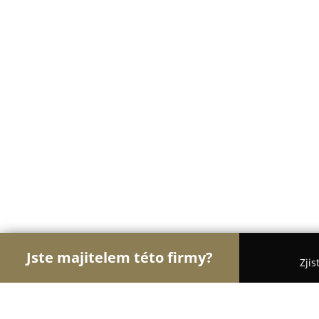
Jste majitelem této firmy?
Zjis
Orlové Cukrářství
Cukrárny, Kavárny, Dezerty - 