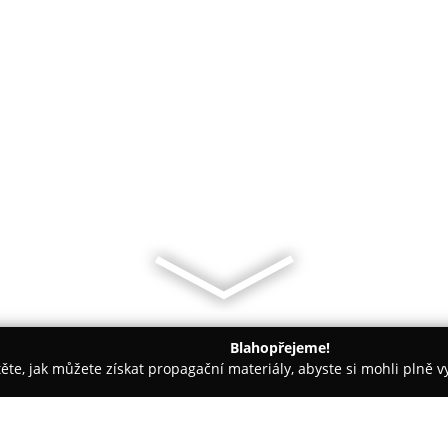
Blahopřejeme!
těte, jak můžete získat propagační materiály, abyste si mohli plně 
Praha
Shoptet