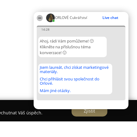
ORLOVÉ Cukrářství
Live chat
14:28
Ahoj, rádi Vám pomůžeme! 🙂
Klikněte na příslušnou téma
konverzace! 🙂
Jsem laureát, chci získat marketingové
materiály.
Chci přihlásit svou společnost do
Orlové.
Mám jiné otázky.
Zjistit
vychutnat Váš úspěch.