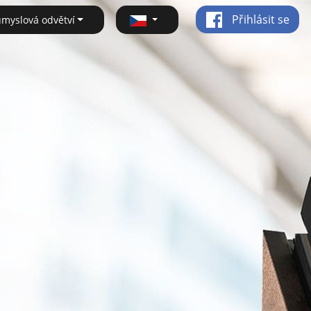
Přihlásit se
ůmyslová odvětví