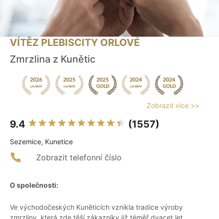
VÍTĚZ PLEBISCITY ORLOVÉ
Zmrzlina z Kunětic
Zobrazit více >>
9.4
(1557)
Sezemice, Kunetice
Zobrazit telefonní číslo
O společnosti:
Ve východočeských Kuněticích vznikla tradice výroby
zmrzliny, která zde těší zákazníky již téměř dvacet let.