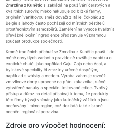
Zmrzlina z Kunětic
si zakládá na používání čerstvých a
kvalitních surovin; mléko nakupuje od blízké farmy,
originální vanilkovou směs dováží z Itálie, čokoládu z
Belgie a jahody často pocházejí od místních pěstitelů
prostřednictvím samosběrů. Zaměření na vysoce kvalitní a
převážně lokální ingredience představuje významnou
součást produkce společnosti.
Kromě tradičních příchutí se Zmrzlina z Kunětic pouští i do
méně obvyklých variant a pravidelně rozšiřuje nabídku o
exotické chutě, jako například Caju, Caja nebo Acai, a
bylinkové speciality či zmrzliny určené dospělým,
například s whisky a medem. Výroba zahrnuje rovněž
zmrzlinové dorty upravené na přání zákazníka, ručně
vytvářené nanuky a speciální limitované edice. Tvořivý
přístup a důraz na detail přispívají k tomu, že produkty
této firmy bývají vnímány jako kulinářský zážitek a jsou
oceňovány i mimo region, což dokládá také získané
ocenění regionální potravina.
Zdroje pro výpočet hodnocení: