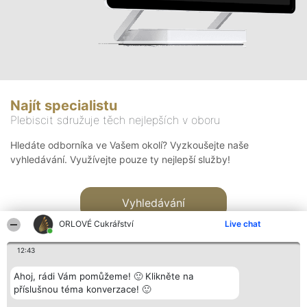
Najít specialistu
Plebiscit sdružuje těch nejlepších v oboru
Hledáte odborníka ve Vašem okolí? Vyzkoušejte naše
vyhledávání. Využívejte pouze ty nejlepší služby!
Vyhledávání
ORLOVÉ Cukrářství
Live chat
12:43
Ahoj, rádi Vám pomůžeme! 🙂 Klikněte na
příslušnou téma konverzace! 🙂
Organizátor hlasování
Plebiscyt
Kontakt