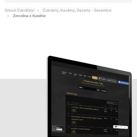
Orlové Cukrářství
Cukrárny, Kavárny, Dezerty - Sezemice
Zmrzlina z Kunětic