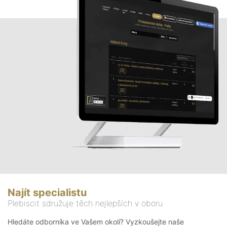
Najít specialistu
Plebiscit sdružuje těch nejlepších v oboru
Hledáte odborníka ve Vašem okolí? Vyzkoušejte naše