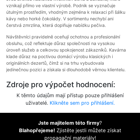
vznikají přímo ve vlastní výrobě. Podnik se vyznačuje
útulným prostředím, vhodným zejména k relaxaci při šálku
kávy nebo horké čokolády. V sortimentu nechybí ani
čerstvá zmrzlina, která doplňuje nabídku pečiva.
Návštěvníci pravidelně oceňují ochotnou a profesionální
obsluhu, což reflektuje důraz společnosti na vysokou
úroveň služeb a celkovou spokojenost zákazníků. Kavárna
klade důraz na poctivou domácí výrobu klasických i
originálních dezertů, čímž si na trhu vybudovala
jedinečnou pozici a získala si dlouhodobě věrnou klientelu.
Zdroje pro výpočet hodnocení:
K těmto údajům mají přístup pouze přihlášení
uživatelé.
Klikněte sem pro přihlášení.
Jste majitelem této firmy
?
Blahopřejeme!
Zjistěte jestli můžete získat
propagační materiály!