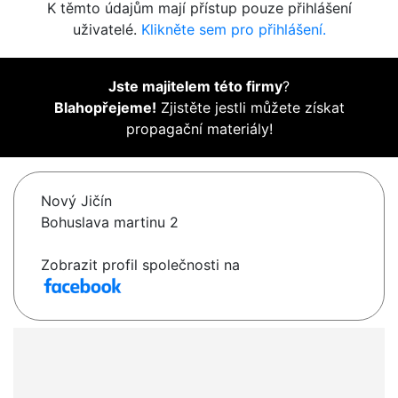
K těmto údajům mají přístup pouze přihlášení
uživatelé.
Klikněte sem pro přihlášení.
Jste majitelem této firmy
?
Blahopřejeme!
Zjistěte jestli můžete získat
propagační materiály!
Nový Jičín
Bohuslava martinu 2
Zobrazit profil společnosti na