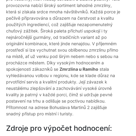
provozovna nabízí široký sortiment lahodné zmrzliny,
která si získala srdce mnoha návštěvníků. Každá porce je
pečlivě připravována s důrazem na čerstvost a kvalitu
použitých ingrediencí, což zajišťuje nezapomenutelný
chuťový zážitek. Široká paleta příchutí uspokojí i ty
nejnáročnější gurmány, od tradičních variant až po
originální kombinace, které jinde nenajdou. V příjemném
prostředí si lze vychutnat svou oblíbenou zmrzlinu přímo
na místě, ať už venku pod širým nebem nebo s sebou na
procházce městem. Díky vysokým hodnocením a
spokojenosti zákazníků se
Zmrzlina u Ramiho
stala
vyhledávanou volbou v regionu, kde se klade důraz na
prvotřídní servis a kvalitní produkty. Její závazek k
neustálému zlepšování a zachovávání vysoké úrovně
kvality je patrný v každé porci, čímž si udržuje pevné
postavení na trhu a odlišuje se poctivou nabídkou.
Přítomnost na adrese Bohuslava Martinů 2 zajišťuje
snadný přístup pro místní i turisty.
Zdroje pro výpočet hodnocení: