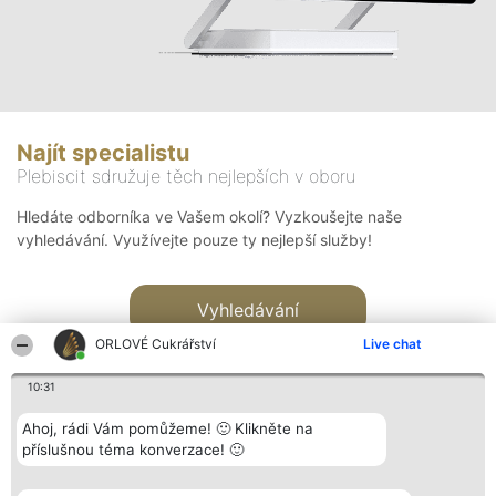
Najít specialistu
Plebiscit sdružuje těch nejlepších v oboru
Hledáte odborníka ve Vašem okolí? Vyzkoušejte naše
vyhledávání. Využívejte pouze ty nejlepší služby!
Vyhledávání
ORLOVÉ Cukrářství
Live chat
10:31
Ahoj, rádi Vám pomůžeme! 🙂 Klikněte na
příslušnou téma konverzace! 🙂
Organizátor hlasování
Plebiscyt
Kontakt
Bright Side Solutions sp. z o.
Vítězové
Kontakt