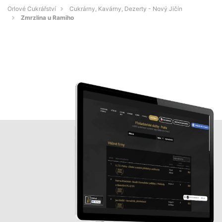
Orlové Cukrářství
Cukrárny, Kavárny, Dezerty - Nový Jičín
Zmrzlina u Ramiho