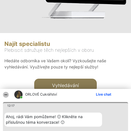
Najít specialistu
Plebiscit sdružuje těch nejlepších v oboru
Hledáte odborníka ve Vašem okolí? Vyzkoušejte naše
vyhledávání. Využívejte pouze ty nejlepší služby!
Vyhledávání
ORLOVÉ Cukrářství
Live chat
12:17
Ahoj, rádi Vám pomůžeme! 🙂 Klikněte na
příslušnou téma konverzace! 🙂
Organizátor hlasování
Plebiscyt
Kontakt