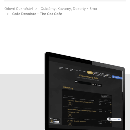
Orlové Cukrářství
Cukrárny, Kavárny, Dezerty - Brno
Cafe Desolato - The Cat Cafe